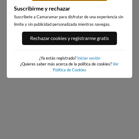
Suscribirme y rechazar
Suscríbete a Camaramar para disfrutar de una experiencia sin
límite y sin publicidad personalizada mientras navegas.
PORT ANDRATX
PLAYA DEL FORTI
Rechazar cookies y registrarme gratis
1km · Andratx
193km · Vinarós
0.1 m
CHOPI
¿Ya estás registrado?
Iniciar sesión
¿Quieres saber más acerca de la política de cookies?
Ver
Política de Cookies