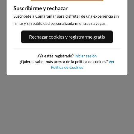
Suscribirme y rechazar
Suscríbete a Camaramar para disfrutar de una experiencia sin
límite y sin publicidad personalizada mientras navegas.
PORT ANDRATX
PLAYA DE SITGES
Rechazar cookies y registrarme gratis
4km · Andratx
195km · Sitges
0.0 m
CHOPI
¿Ya estás registrado?
Iniciar sesión
¿Quieres saber más acerca de la política de cookies?
Ver
Política de Cookies