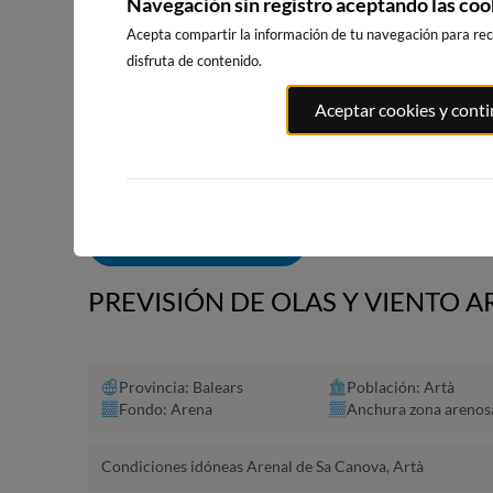
Navegación sin registro aceptando las coo
Acepta compartir la información de tu navegación para reci
disfruta de contenido.
PLAYA EL
PORT ANDRATX
PLAYA DE SITGES
Aceptar cookies y cont
MASNOU
76km · Andratx
207km · Sitges
210km · El M
0.1 m
CHOPI
0.0 m
PLATO
ALERTAS DE OLAS
PREVISIÓN DE OLAS Y VIENTO A
Provincia: Balears
Población: Artà
Fondo: Arena
Anchura zona arenos
Condiciones idóneas Arenal de Sa Canova, Artà