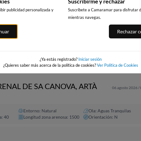
kies
Suscribirme y rechazar
bir publicidad personalizada y
Suscríbete a Camaramar para disfrutar de
mientras navegas.
PUNTA PRIMA,
CALA DELS
PLATJA LLARG
inuar
Rechazar co
SALOU
LLENGUADETS,
SALOU
SALOU
230km · Salou
231km · Salou
asnou
231km · Salou
0.1 m
0.1 m
CHOPI
CHOPI
0.1 m
CHOPI
¿Ya estás registrado?
Iniciar sesión
¿Quieres saber más acerca de la política de cookies?
Ver Política de Cookies
RENAL DE SA CANOVA, ARTÀ
06 agosto 2026 /
Entorno: Natural
Ola: Aguas Tranquilas
a: 40
Longitud zona arenosa: 1500
Orientación: N