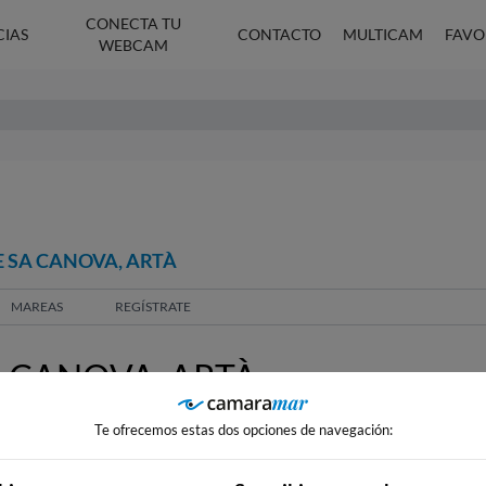
CONECTA TU
CIAS
CONTACTO
MULTICAM
FAVO
WEBCAM
 SA CANOVA, ARTÀ
MAREAS
REGÍSTRATE
 CANOVA, ARTÀ
Te ofrecemos estas dos opciones de navegación: