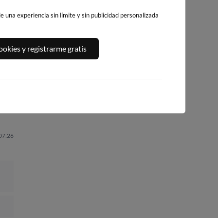
 una experiencia sin límite y sin publicidad personalizada
A,
PLAYA DEL
PLATJA DE
PLAYA DEL FORT
okies y registrarme gratis
ALGUER
LLEVANT - ELS
249km · Vinarós
244km · Ametlla de
PILONS
Mar
0.1 m
PLATO
233km · Salou
0.1 m
PLATO
0.1 m
CHOPI
 07:26