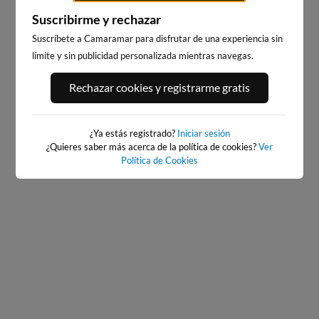
Suscribirme y rechazar
Suscríbete a Camaramar para disfrutar de una experiencia sin
límite y sin publicidad personalizada mientras navegas.
PLAYA DA RAPADOIRA
ILLA PACHA
Rechazar cookies y registrarme gratis
6km · Foz
11km · Ribadeo
0.2 m
0.0 m
CHOPI
CHOPI
¿Ya estás registrado?
Iniciar sesión
¿Quieres saber más acerca de la política de cookies?
Ver
Política de Cookies