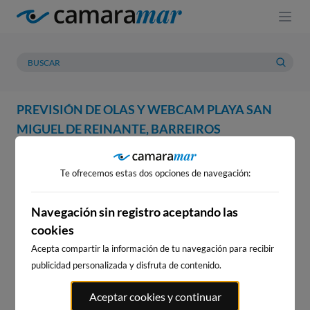
PREVISIÓN DE OLAS Y WEBCAM PLAYA SAN
MIGUEL DE REINANTE, BARREIROS
WEBCAM
PREVISIÓN
METEOROLOGÍA
MAREAS
Te ofrecemos estas dos opciones de navegación:
WEBCAM PLAYA SAN MIGUEL
DE REINANTE, BARREIROS
Navegación sin registro aceptando las
cookies
Acepta compartir la información de tu navegación para recibir
publicidad personalizada y disfruta de contenido.
WEBCAMS CERCANAS
Aceptar cookies y continuar