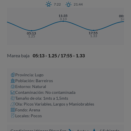
7:22
21:44
:53
11:35
00:14
.19
3.13
3.07
17:55
05:13
1.33
1.25
Marea baja
05:13 - 1.25 / 17:55 - 1.33
Provincia: Lugo
Población: Barreiros
Entorno: Natural
Contaminación: No contaminada
Tamaño de ola: 1mts a 1,5mts
Ola: Picos Variables, Largos y Maniobrables
Fondo: Arena
Locales: Pocos
Condiciones idóneas Playa San
Subiendo,
1mts a
5