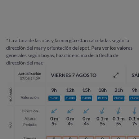
* La altura de las olas y la energía están calculadas según la
dirección del mar y orientación del spot. Para ver los valores
generales según boyas, haz clic encima de la flecha de
dirección del mar.
Actualización
VIERNES 7 AGOSTO
SÁ
07/08 14:59
9h
12h
15h
18h
21h
9h
HORARIO
Valoración
CHOPI
CHOPI
CHOPI
PLATO
CHOPI
CHOP
Dirección
0 m
0 m
0 m
0.1 m
0.1 m
0.1 
Altura
5s
4s
4s
5s
5s
7s
MAR
Periodo
Energía
0
0
0
0
0
0