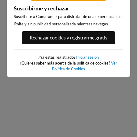
Suscribirme y rechazar
Suscríbete a Camaramar para disfrutar de una experiencia sin
límite y sin publicidad personalizada mientras navegas.
PORT ANDRATX
PLAYA DE SITGES
Rechazar cookies y registrarme gratis
83km · Andratx
208km · Sitges
0.1 m
CHOPI
¿Ya estás registrado?
Iniciar sesión
¿Quieres saber más acerca de la política de cookies?
Ver
Política de Cookies