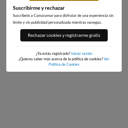
Suscribirme y rechazar
Suscríbete a Camaramar para disfrutar de una experiencia sin
límite y sin publicidad personalizada mientras navegas.
PORT ANDRATX
PLAYA DE SITGES
83km · Andratx
208km · Sitges
Rechazar cookies y registrarme gratis
0.0 m
CHOPI
¿Ya estás registrado?
Iniciar sesión
¿Quieres saber más acerca de la política de cookies?
Ver
Política de Cookies