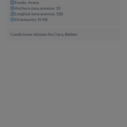
Fondo: Arena
Anchura zona arenosa: 10
Longitud zona arenosa: 100
Orientación: N-NE
Condiciones idóneas Na Clara, Betlem