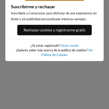
Suscribirme y rechazar
Suscríbete a Camaramar para disfrutar de una experiencia sin
límite y sin publicidad personalizada mientras navegas.
PORT ANDRATX
PLAYA EL MASNOU
Rechazar cookies y registrarme gratis
94km · Andratx
218km · El Masnou
0.0 m
CHOPI
¿Ya estás registrado?
Iniciar sesión
¿Quieres saber más acerca de la política de cookies?
Ver
Política de Cookies