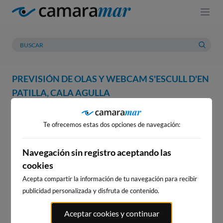
PREVISIÓN DE OLAS Y WEBCAM S'ESCULL D'EN
PATILLA, CALA AGULLA
WEBCAM
PREVISIÓN
METEOROLOGÍA
MAREAS
Te ofrecemos estas dos opciones de navegación:
WEBCAM S'ESCULL D'EN
PATILLA, CALA AGULLA
Navegación sin registro aceptando las
cookies
Acepta compartir la información de tu navegación para recibir
publicidad personalizada y disfruta de contenido.
WEBCAMS CERCANAS
Aceptar cookies y continuar