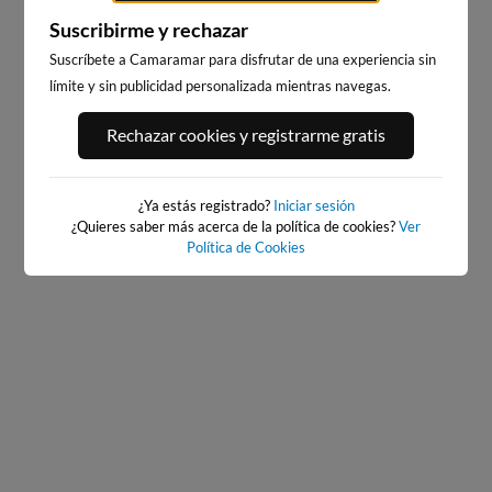
Suscribirme y rechazar
Suscríbete a Camaramar para disfrutar de una experiencia sin
límite y sin publicidad personalizada mientras navegas.
PORT ANDRATX
PLAYA EL MASNOU
Rechazar cookies y registrarme gratis
95km · Andratx
219km · El Masnou
0.0 m
CHOPI
¿Ya estás registrado?
Iniciar sesión
¿Quieres saber más acerca de la política de cookies?
Ver
Política de Cookies