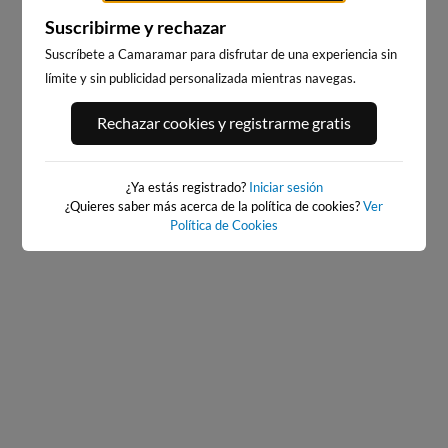
Suscribirme y rechazar
Suscríbete a Camaramar para disfrutar de una experiencia sin
límite y sin publicidad personalizada mientras navegas.
PORT ANDRATX
PLAYA EL MASNOU
Rechazar cookies y registrarme gratis
94km · Andratx
218km · El Masnou
0.0 m
CHOPI
¿Ya estás registrado?
Iniciar sesión
¿Quieres saber más acerca de la política de cookies?
Ver
Política de Cookies