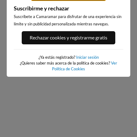
Suscribirme y rechazar
Suscríbete a Camaramar para disfrutar de una experiencia sin
límite y sin publicidad personalizada mientras navegas.
PORT ANDRATX
PLAYA DE SITGES
Rechazar cookies y registrarme gratis
43km · Andratx
226km · Sitges
0.0 m
CHOPI
¿Ya estás registrado?
Iniciar sesión
¿Quieres saber más acerca de la política de cookies?
Ver
Política de Cookies