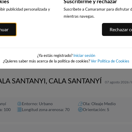
kies
Suscribirme y rechazar
bir publicidad personalizada y
Suscríbete a Camaramar para disfrutar de
mientras navegas.
PUNTA PRIMA,
CALA DELS
PLATJA LLARG
inuar
Rechazar co
SALOU
LLENGUADETS,
SALOU
SALOU
256km · Salou
asnou
257km · Salou
256km · Salou
0.1 m
0.1 m
CHOPI
CHOPI
0.1 m
CHOPI
¿Ya estás registrado?
Iniciar sesión
¿Quieres saber más acerca de la política de cookies?
Ver Política de Cookies
ALA SANTANYI, CALA SANTANYÍ
07 agosto 2026 /
anyí
Entorno: Urbano
Ola: Oleaje Medio
a: 100
Longitud zona arenosa: 70
Orientación: S