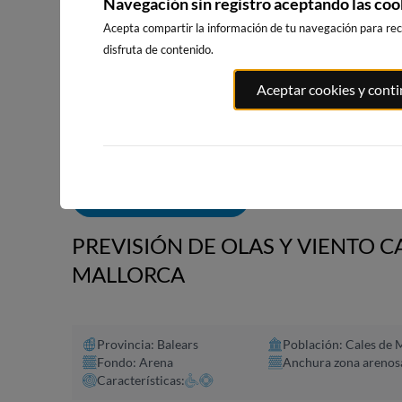
Navegación sin registro aceptando las coo
Acepta compartir la información de tu navegación para reci
disfruta de contenido.
PLAYA EL
PORT ANDRATX
PLAYA DE SITGES
Aceptar cookies y cont
MASNOU
77km · Andratx
233km · Sitges
238km · El M
0.0 m
CHOPI
0.0 m
CHOPI
ALERTAS DE OLAS
PREVISIÓN DE OLAS Y VIENTO C
MALLORCA
Provincia: Balears
Población: Cales de 
Fondo: Arena
Anchura zona arenos
Características: