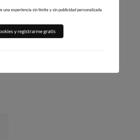
 una experiencia sin límite y sin publicidad personalizada
PLAYA DEL
,
PLATJA DE
PLAYA DEL FORTI
okies y registrarme gratis
ALGUER
LLEVANT - ELS
263km · Vinarós
263km · Ametlla de
PILONS
Mar
0.0 m
CHOPI
255km · Salou
0.0 m
CHOPI
0.0 m
CHOPI