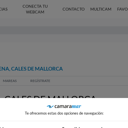
CONECTA TU
CIAS
CONTACTO
MULTICAM
FAVO
WEBCAM
ENA, CALES DE MALLORCA
MAREAS
REGÍSTRATE
 CALES DE MALLORCA
Te ofrecemos estas dos opciones de navegación: