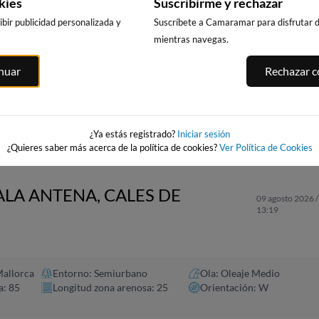
kies
Suscribirme y rechazar
bir publicidad personalizada y
Suscríbete a Camaramar para disfrutar de
mientras navegas.
CALA DELS
PUNTA PRIMA,
PLATJA LLARGA
inuar
Rechazar co
LLENGUADETS,
SALOU
SALOU
SALOU
asnou
252km · Salou
253km · Salou
253km · Salou
0.0 m
0.0 m
CHOPI
CHOPI
0.0 m
CHOPI
¿Ya estás registrado?
Iniciar sesión
¿Quieres saber más acerca de la política de cookies?
Ver Política de Cookies
ALA ANTENA, CALES DE
09 agosto 2026 /
13:19
Mallorca
Entorno: Semiurbano
Ola: Oleaje Medio
a: 85
Longitud zona arenosa: 25
Orientación: W