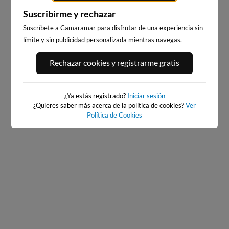
Suscribirme y rechazar
Suscríbete a Camaramar para disfrutar de una experiencia sin
límite y sin publicidad personalizada mientras navegas.
PORT ANDRATX
PLAYA DE SITGES
14km · Andratx
203km · Sitges
Rechazar cookies y registrarme gratis
0.0 m
CHOPI
¿Ya estás registrado?
Iniciar sesión
¿Quieres saber más acerca de la política de cookies?
Ver
Política de Cookies