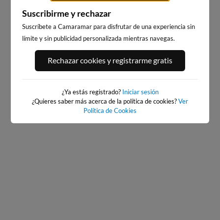
Suscribirme y rechazar
Suscríbete a Camaramar para disfrutar de una experiencia sin
límite y sin publicidad personalizada mientras navegas.
PORT ANDRATX
PLAYA DE SITGES
Rechazar cookies y registrarme gratis
13km · Andratx
201km · Sitges
0.1 m
CHOPI
¿Ya estás registrado?
Iniciar sesión
¿Quieres saber más acerca de la política de cookies?
Ver
Política de Cookies