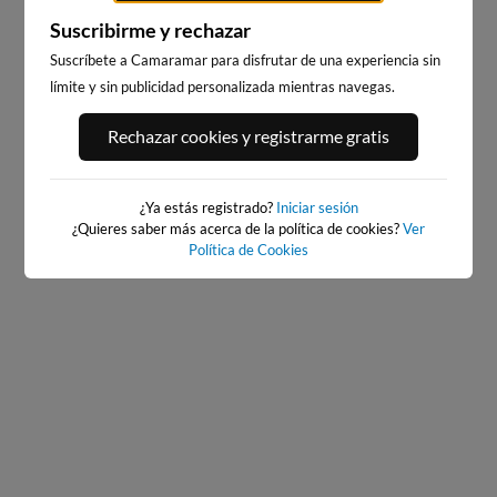
Suscribirme y rechazar
Suscríbete a Camaramar para disfrutar de una experiencia sin
límite y sin publicidad personalizada mientras navegas.
PORT ANDRATX
PLAYA DE SITGES
Rechazar cookies y registrarme gratis
28km · Andratx
204km · Sitges
0.0 m
CHOPI
¿Ya estás registrado?
Iniciar sesión
¿Quieres saber más acerca de la política de cookies?
Ver
Política de Cookies