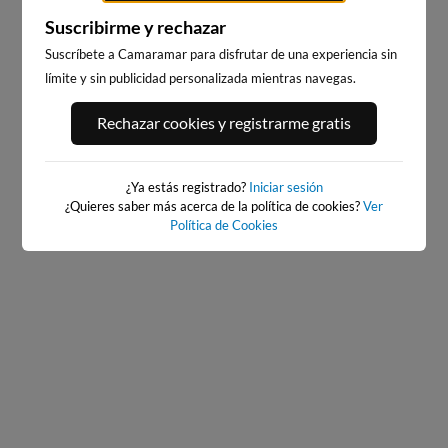
Suscribirme y rechazar
Suscríbete a Camaramar para disfrutar de una experiencia sin
límite y sin publicidad personalizada mientras navegas.
PORT ANDRATX
PLAYA DE SITGES
Rechazar cookies y registrarme gratis
28km · Andratx
204km · Sitges
0.1 m
CHOPI
¿Ya estás registrado?
Iniciar sesión
¿Quieres saber más acerca de la política de cookies?
Ver
Política de Cookies