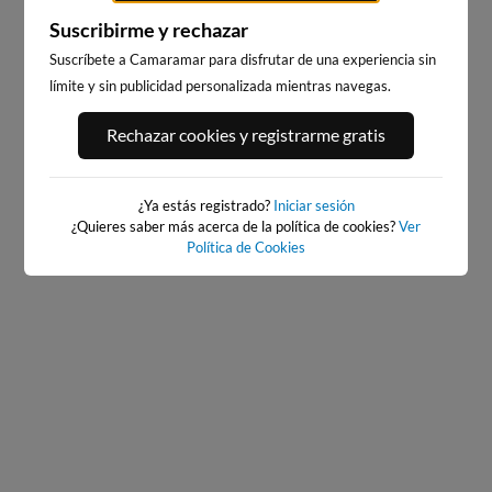
Suscribirme y rechazar
Suscríbete a Camaramar para disfrutar de una experiencia sin
límite y sin publicidad personalizada mientras navegas.
PORT ANDRATX
PLAYA EL MASNOU
Rechazar cookies y registrarme gratis
94km · Andratx
219km · El Masnou
0.0 m
CHOPI
¿Ya estás registrado?
Iniciar sesión
¿Quieres saber más acerca de la política de cookies?
Ver
Política de Cookies