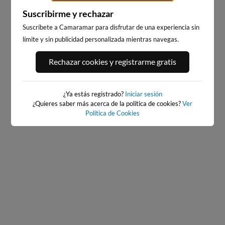
Suscribirme y rechazar
Suscríbete a Camaramar para disfrutar de una experiencia sin
límite y sin publicidad personalizada mientras navegas.
PORT ANDRATX
PLAYA DE SITGES
Rechazar cookies y registrarme gratis
58km · Andratx
236km · Sitges
0.1 m
CHOPI
¿Ya estás registrado?
Iniciar sesión
¿Quieres saber más acerca de la política de cookies?
Ver
Política de Cookies