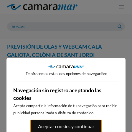
PREVISIÓN DE OLAS Y WEBCAM CALA
GALIOTA, COLÒNIA DE SANT JORDI
WEBCAM
PREVISIÓN
METEOROLOGÍA
MAREAS
Te ofrecemos estas dos opciones de navegación:
WEBCAM CALA GALIOTA,
COLÒNIA DE SANT JORDI
Navegación sin registro aceptando las
cookies
Acepta compartir la información de tu navegación para recibir
publicidad personalizada y disfruta de contenido.
WEBCAMS CERCANAS
Aceptar cookies y continuar