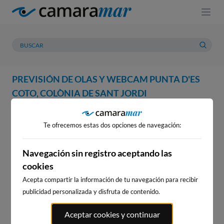
PREVISIÓN DE OLAS Y WEBCAM PUNTA D'ES
COTO, COLÒNIA DE SANT JORDI
WEBCAM
PREVISIÓN
METEOROLOGÍA
MAREAS
Te ofrecemos estas dos opciones de navegación:
WEBCAM PUNTA D'ES COTO,
COLÒNIA DE SANT JORDI
Navegación sin registro aceptando las
cookies
Acepta compartir la información de tu navegación para recibir
publicidad personalizada y disfruta de contenido.
WEBCAMS CERCANAS
Aceptar cookies y continuar