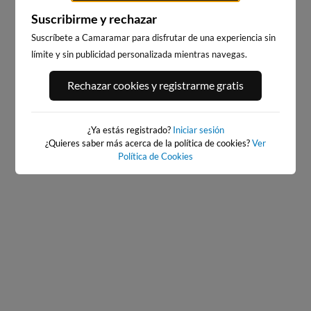
Suscribirme y rechazar
Suscríbete a Camaramar para disfrutar de una experiencia sin
límite y sin publicidad personalizada mientras navegas.
PORT ANDRATX
PLAYA DE SITGES
Rechazar cookies y registrarme gratis
57km · Andratx
235km · Sitges
0.0 m
CHOPI
¿Ya estás registrado?
Iniciar sesión
¿Quieres saber más acerca de la política de cookies?
Ver
Política de Cookies