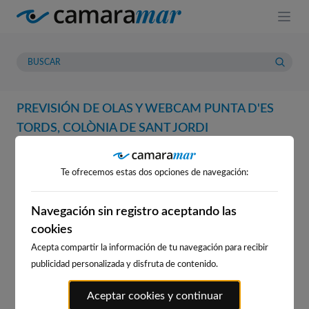
PREVISIÓN DE OLAS Y WEBCAM PUNTA D'ES
TORDS, COLÒNIA DE SANT JORDI
WEBCAM
PREVISIÓN
METEOROLOGÍA
MAREAS
Te ofrecemos estas dos opciones de navegación:
WEBCAM PUNTA D'ES TORDS,
COLÒNIA DE SANT JORDI
Navegación sin registro aceptando las
cookies
Acepta compartir la información de tu navegación para recibir
publicidad personalizada y disfruta de contenido.
WEBCAMS CERCANAS
Aceptar cookies y continuar