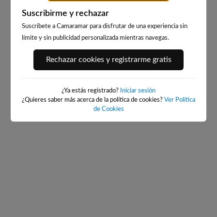
Suscribirme y rechazar
Suscríbete a Camaramar para disfrutar de una experiencia sin
límite y sin publicidad personalizada mientras navegas.
PORT ANDRATX
PLAYA DE SITGES
Rechazar cookies y registrarme gratis
57km · Andratx
235km · Sitges
0.1 m
CHOPI
¿Ya estás registrado?
Iniciar sesión
¿Quieres saber más acerca de la política de cookies?
Ver Política
de Cookies