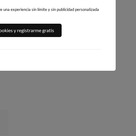
 una experiencia sin límite y sin publicidad personalizada
A,
PLAYA DEL
PLATJA DE
PLAYA DEL FORT
okies y registrarme gratis
ALGUER
LLEVANT - ELS
252km · Vinarós
245km · Ametlla de
PILONS
Mar
0.1 m
CHOPI
234km · Salou
0.1 m
CHOPI
0.1 m
CHOPI
/