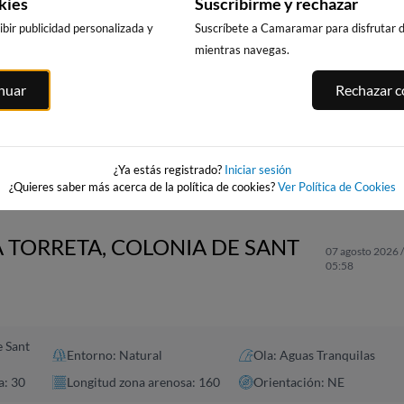
kies
Suscribirme y rechazar
bir publicidad personalizada y
Suscríbete a Camaramar para disfrutar de
mientras navegas.
PUNTA PRIMA,
CALA DELS
PLATJA LLARG
inuar
Rechazar co
SALOU
LLENGUADETS,
SALOU
SALOU
232km · Salou
233km · Salou
asnou
232km · Salou
0.1 m
0.1 m
CHOPI
CHOPI
0.1 m
CHOPI
¿Ya estás registrado?
Iniciar sesión
¿Quieres saber más acerca de la política de cookies?
Ver Política de Cookies
A TORRETA, COLONIA DE SANT
07 agosto 2026 
05:58
e Sant
Entorno: Natural
Ola: Aguas Tranquilas
a: 30
Longitud zona arenosa: 160
Orientación: NE