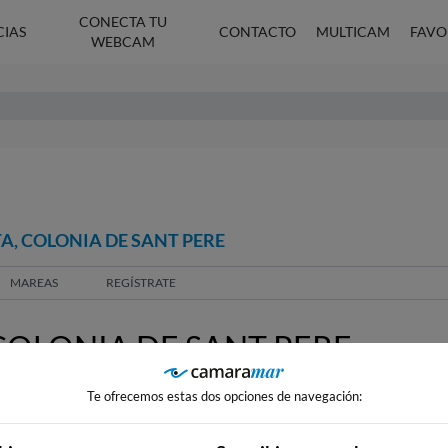
CONECTA TU
CIAS
CONTACTO
MULTICAM
FAVO
WEBCAM
A, COLONIA DE SANT PERE
MAREAS
REGÍSTRATE
COLONIA DE SANT PERE
Te ofrecemos estas dos opciones de navegación: