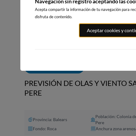
Navegación sin registro aceptando las coo
Acepta compartir la información de tu navegación para reci
disfruta de contenido.
PLAYA EL
PORT ANDRATX
PLAYA DE SITGES
Aceptar cookies y cont
MASNOU
80km · Andratx
208km · Sitges
210km · El M
0.1 m
CHOPI
0.1 m
CHOPI
ALERTAS DE OLAS
PREVISIÓN DE OLAS Y VIENTO S
PERE
Población: Colonia d
Provincia: Balears
Pere
Fondo: Roca
Anchura zona arenos