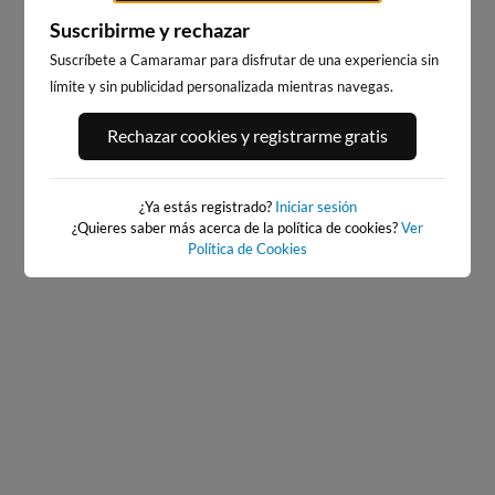
Suscribirme y rechazar
Suscríbete a Camaramar para disfrutar de una experiencia sin
límite y sin publicidad personalizada mientras navegas.
PORT ANDRATX
PLAYA DEL FORTI
Rechazar cookies y registrarme gratis
10km · Andratx
202km · Vinarós
0.1 m
CHOPI
¿Ya estás registrado?
Iniciar sesión
¿Quieres saber más acerca de la política de cookies?
Ver
Política de Cookies