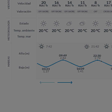
VIENTO
20
16
14
11
8
17
Velocidad
Km / h
Km / h
Km / h
Km / h
Km / h
Km / 
Valoración
OFF SHORE
OFF SHORE
OFF SHORE
OFF SHORE
OFF
CROSS O
METEOROLOGÍA
Estado
20 ºC
20 ºC
20 ºC
20 ºC
20 ºC
20 º
Temp. ambiente
Temp. mar
7:42
21:42
Alta (m)
21:07
09:49
22:30
22:30
2.87
2.84
2.79
2.79
MAREAS
Baja (m)
16:09
03:23
1.41
1.37