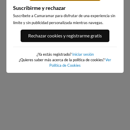
Suscribirme y rechazar
Suscríbete a Camaramar para disfrutar de una experiencia sin
límite y sin publicidad personalizada mientras navegas.
BAIONA_SANTA_MARTA
BAIONA
352km · Baiona
352km · Baiona
Rechazar cookies y registrarme gratis
0.1 m
CHOPI
0.1 m
CHOPI
¿Ya estás registrado?
Iniciar sesión
¿Quieres saber más acerca de la política de cookies?
Ver
Política de Cookies