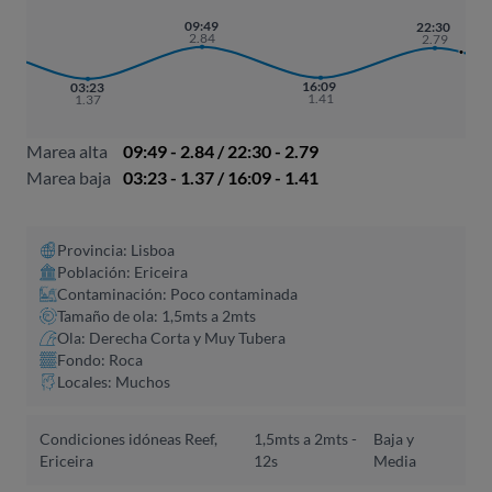
09:49
22:30
2.84
2.79
16:09
03:23
1.41
1.37
Marea alta
09:49 - 2.84 / 22:30 - 2.79
Marea baja
03:23 - 1.37 / 16:09 - 1.41
Provincia: Lisboa
Población: Ericeira
Contaminación: Poco contaminada
Tamaño de ola: 1,5mts a 2mts
Ola: Derecha Corta y Muy Tubera
Fondo: Roca
Locales: Muchos
Condiciones idóneas Reef,
1,5mts a 2mts -
Baja y
Ericeira
12s
Media