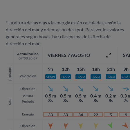
* La altura de las olas y la energía están calculadas según la
dirección del mar y orientación del spot. Para ver los valores
generales según boyas, haz clic encima de la flecha de
dirección del mar.
Actualización
VIERNES 7 AGOSTO
SÁ
07/08 20:37
9h
12h
15h
18h
21h
9h
HORARIO
Valoración
CHOPI
PLATO
PLATO
PLATO
PLATO
CHOP
Dirección
0.5 m
0.5 m
0.5 m
0.4 m
0.2 m
0.3 
Altura
8s
8s
8s
8s
8s
7s
MAR
Periodo
Energía
33
33
34
22
5
9
Dirección