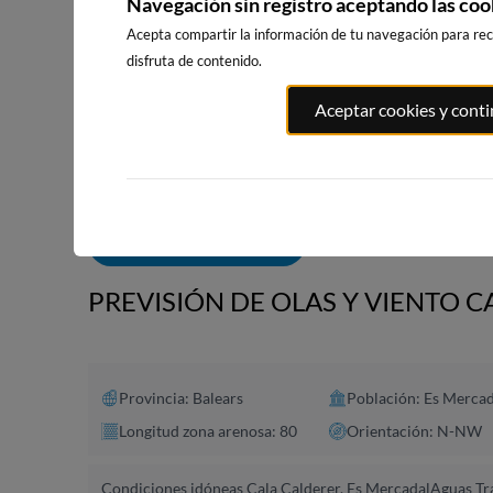
Navegación sin registro aceptando las coo
Acepta compartir la información de tu navegación para reci
disfruta de contenido.
PLAYA EL
PORT ANDRATX
PLAYA DE S
Aceptar cookies y cont
MASNOU
150km · Andratx
228km · Sitg
214km · El Masnou
0.0 m
CHOPI
0.0 m
CHOPI
ALERTAS DE OLAS
PREVISIÓN DE OLAS Y VIENTO 
Provincia: Balears
Población: Es Mercad
Longitud zona arenosa: 80
Orientación: N-NW
Condiciones idóneas Cala Calderer, Es Mercadal
Aguas Tra