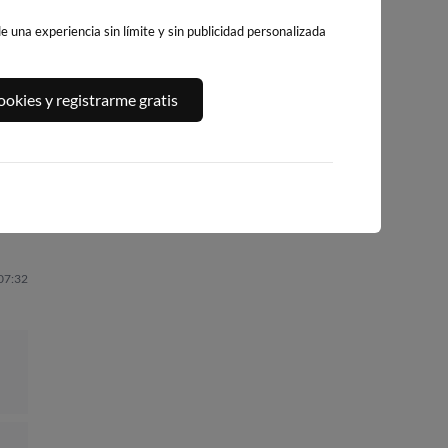
 una experiencia sin límite y sin publicidad personalizada
PLAYA DEL
A,
PLATJA DE
PLAYA DEL FORT
okies y registrarme gratis
ALGUER
LLEVANT - ELS
304km · Vinarós
287km · Ametlla de
PILONS
Mar
0.1 m
CHOPI
268km · Salou
0.1 m
CHOPI
0.0 m
CHOPI
 07:32