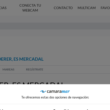
CONECTA TU
CIAS
CONTACTO
MULTICAM
FAVO
WEBCAM
DERER, ES MERCADAL
MAREAS
REGÍSTRATE
R, ES MERCADAL
Te ofrecemos estas dos opciones de navegación: