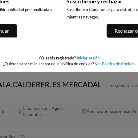
kies
Suscribirme y rechazar
bir publicidad personalizada y
Suscríbete a Camaramar para disfrutar de
mientras navegas.
CALA DELS
PUNTA PRIMA,
PLATJA LLARG
ITGES
inuar
Rechazar co
LLENGUADETS,
SALOU
SALOU
es
SALOU
266km · Salou
267km · Salou
266km · Salou
0.0 m
0.0 m
CHOPI
CHOPI
0.0 m
CHOPI
¿Ya estás registrado?
Iniciar sesión
¿Quieres saber más acerca de la política de cookies?
Ver Política de Cookies
CALA CALDERER, ES MERCADAL
07 agosto 2026 /
Tamaño de ola: Aguas
al
Anchura zona arenosa: 85
Tranquilas
nquilas - 12s