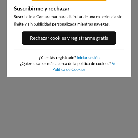
Suscribirme y rechazar
Suscríbete a Camaramar para disfrutar de una experiencia sin
límite y sin publicidad personalizada mientras navegas.
PORT ANDRATX
PLAYA EL MASNOU
Rechazar cookies y registrarme gratis
156km · Andratx
217km · El Masnou
0.0 m
CHOPI
¿Ya estás registrado?
Iniciar sesión
¿Quieres saber más acerca de la política de cookies?
Ver
Política de Cookies