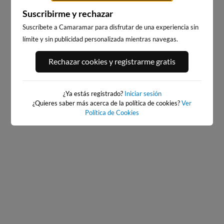
Suscribirme y rechazar
Suscríbete a Camaramar para disfrutar de una experiencia sin
límite y sin publicidad personalizada mientras navegas.
PORT ANDRATX
PLAYA DE SITGES
Rechazar cookies y registrarme gratis
12km · Andratx
185km · Sitges
0.1 m
CHOPI
¿Ya estás registrado?
Iniciar sesión
¿Quieres saber más acerca de la política de cookies?
Ver
Política de Cookies