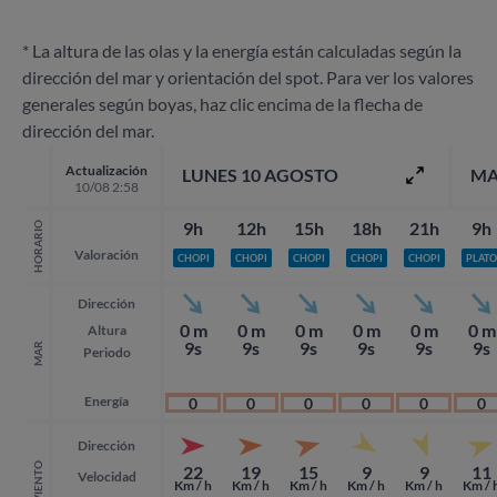
* La altura de las olas y la energía están calculadas según la
dirección del mar y orientación del spot. Para ver los valores
generales según boyas, haz clic encima de la flecha de
dirección del mar.
Actualización
LUNES 10 AGOSTO
MA
10/08 2:58
9h
12h
15h
18h
21h
9h
HORARIO
Valoración
CHOPI
CHOPI
CHOPI
CHOPI
CHOPI
PLATO
Dirección
0 m
0 m
0 m
0 m
0 m
0 m
Altura
9s
9s
9s
9s
9s
9s
MAR
Periodo
Energía
0
0
0
0
0
0
Dirección
VIENTO
22
19
15
9
9
11
Velocidad
Km / h
Km / h
Km / h
Km / h
Km / h
Km / 