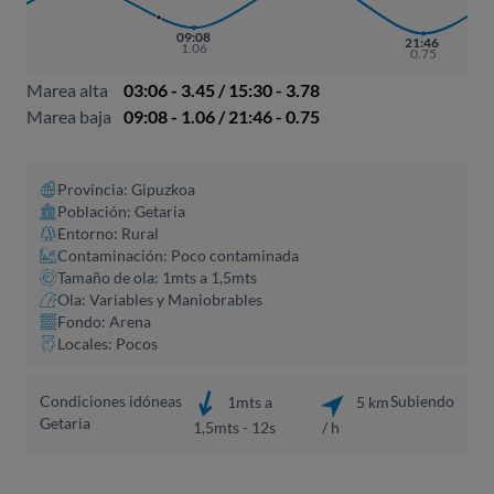
09:08
21:46
1.06
0.75
Marea alta
03:06 - 3.45 / 15:30 - 3.78
Marea baja
09:08 - 1.06 / 21:46 - 0.75
Provincia: Gipuzkoa
Población: Getaria
Entorno: Rural
Contaminación: Poco contaminada
Tamaño de ola: 1mts a 1,5mts
Ola: Variables y Maniobrables
Fondo: Arena
Locales: Pocos
Condiciones idóneas
Subiendo
1mts a
5 km
Getaria
1,5mts - 12s
/ h