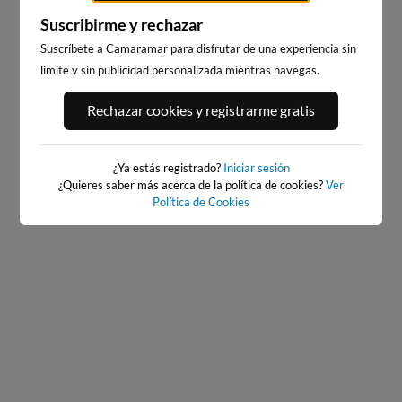
Suscribirme y rechazar
Suscríbete a Camaramar para disfrutar de una experiencia sin
ZARAUTZ
ZUMAIA SAN TELMO
límite y sin publicidad personalizada mientras navegas.
3km · Zarautz
5km
0.8 m
0.7 m
CHOPI
CHOPI
Rechazar cookies y registrarme gratis
¿Ya estás registrado?
Iniciar sesión
¿Quieres saber más acerca de la política de cookies?
Ver
Política de Cookies