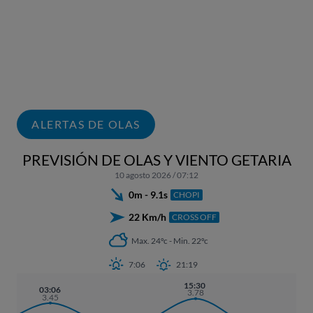
ALERTAS DE OLAS
PREVISIÓN DE OLAS Y VIENTO GETARIA
10 agosto 2026 / 07:12
0m - 9.1s
CHOPI
22 Km/h
CROSS OFF
Max. 24ºc - Min. 22ºc
7:06
21:19
15:30
03:06
3.78
3.45