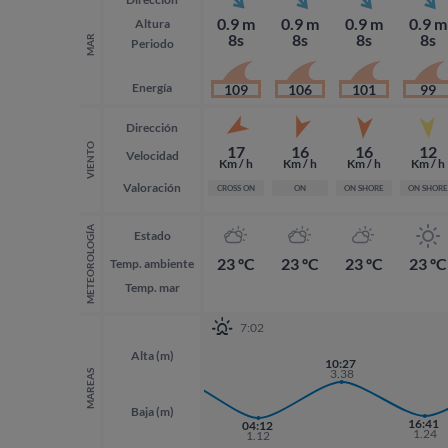
0.9 m
0.9 m
0.9 m
0.9 m
Altura
8s
8s
8s
8s
MAR
Periodo
Energía
109
106
101
99
Dirección
VIENTO
17
16
16
12
Velocidad
Km / h
Km / h
Km / h
Km / h
Valoración
CROSS ON
ON
ON SHORE
ON SHORE
METEOROLOGÍA
Estado
23 ºC
23 ºC
23 ºC
23 ºC
Temp. ambiente
Temp. mar
7:02
Alta (m)
21:54
10:27
3.53
3.38
MAREAS
Baja (m)
16:41
04:12
1.24
1.12