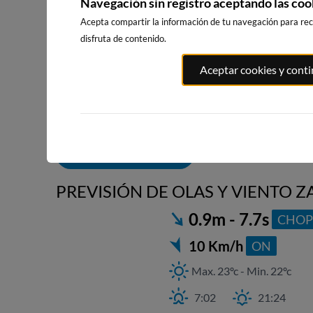
Navegación sin registro aceptando las coo
Acepta compartir la información de tu navegación para reci
disfruta de contenido.
GETARIA
ZUMAIA SA
ORIO
Aceptar cookies y cont
3km · Getaria
TELMO
3km · Orio
0.0 m
8km
CHOPI
0.6 m
CHOPI
0.8 m
CHOPI
ALERTAS DE OLAS
PREVISIÓN DE OLAS Y VIENTO 
0.9m - 7.7s
CHOP
10 Km/h
ON
Max. 23ºc - Min. 22ºc
7:02
21:24