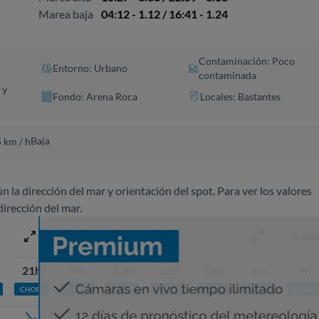
Marea baja
04:12 - 1.12 / 16:41 - 1.24
Contaminación: Poco
Entorno: Urbano
contaminada
 y
Fondo: Arena Roca
Locales: Bastantes
Baja
 km / h
ún la dirección del mar y orientación del spot. Para ver los valores
dirección del mar.
VIERNES 7 AGOSTO
SÁB
21h
9h
12h
15h
18h
21h
9h
CHOPI
CHOPI
CHOPI
CHOPI
CHOPI
CHOPI
CHOPI