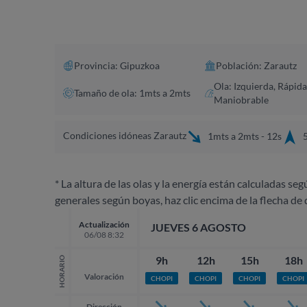
Provincia: Gipuzkoa
Población: Zarautz
Ola: Izquierda, Rápida
Tamaño de ola: 1mts a 2mts
Maniobrable
Condiciones idóneas Zarautz
1mts a 2mts - 12s
5
* La altura de las olas y la energía están calculadas seg
generales según boyas, haz clic encima de la flecha de 
Actualización
JUEVES 6 AGOSTO
06/08 8:32
9h
12h
15h
18h
HORARIO
Valoración
CHOPI
CHOPI
CHOPI
CHOPI
Dirección