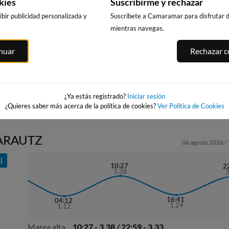
kies
Suscribirme y rechazar
bir publicidad personalizada y
Suscríbete a Camaramar para disfrutar de
mientras navegas.
PLAYA DE
PLAYA DE LA
N
PLAYA DE
SANTIAGO - DEBA
inuar
Rechazar co
CONCHA
ONDARRETA
15km · Deba
15km · Donostia
14km · Donostia
0.8 m
CHOPI
0.3 m
0.3 m
CHOPI
CHOPI
¿Ya estás registrado?
Iniciar sesión
¿Quieres saber más acerca de la política de cookies?
Ver Política de Cookies
ZARAUTZ
06 agosto 2026 /
I
21:54
10:27
2
3.53
3.38
16:41
04:12
1.24
1.12
Marea alta
10:27 - 3.38 / 22:59 - 3.33