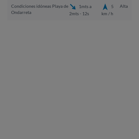
Condiciones idóneas Playa de
Alta
1mts a
5
Ondarreta
2mts - 12s
km / h