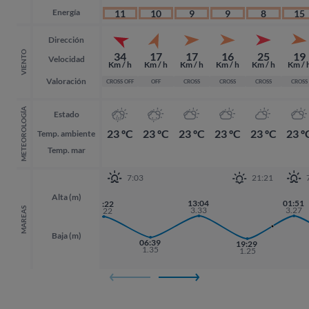
Energía
11
10
9
9
8
15
Dirección
VIENTO
34
17
17
16
25
19
Velocidad
Km / h
Km / h
Km / h
Km / h
Km / h
Km / 
Valoración
CROSS OFF
OFF
CROSS
CROSS
CROSS
CROSS
METEOROLOGÍA
Estado
23 ºC
23 ºC
23 ºC
23 ºC
23 ºC
23 º
Temp. ambiente
Temp. mar
7:03
21:21
Alta (m)
13:04
01:51
01:51
00:22
3.33
3.27
3.27
MAREAS
3.22
Baja (m)
18:01
06:39
19:29
19:29
1.33
1.35
1.25
1.25