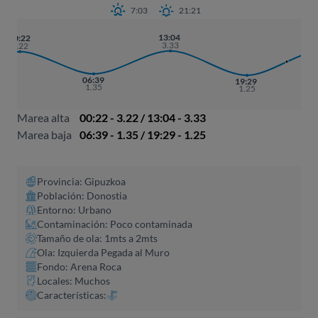
7:03
21:21
13:04
01
00:22
3.33
3
3.22
06:39
19:29
1.35
1.25
Marea alta
00:22 - 3.22 / 13:04 - 3.33
Marea baja
06:39 - 1.35 / 19:29 - 1.25
Provincia: Gipuzkoa
Población: Donostia
Entorno: Urbano
Contaminación: Poco contaminada
Tamaño de ola: 1mts a 2mts
Ola: Izquierda Pegada al Muro
Fondo: Arena Roca
Locales: Muchos
Características: