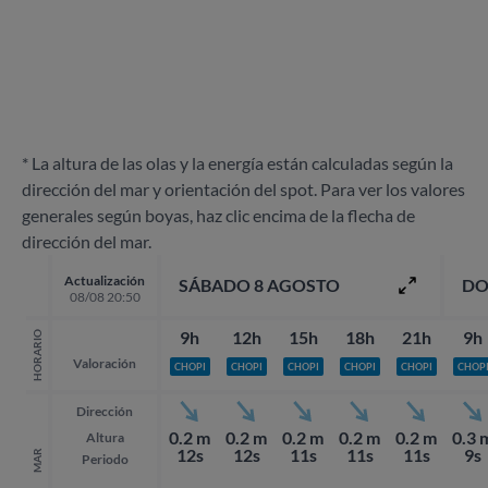
* La altura de las olas y la energía están calculadas según la
dirección del mar y orientación del spot. Para ver los valores
generales según boyas, haz clic encima de la flecha de
dirección del mar.
Actualización
SÁBADO 8 AGOSTO
DO
08/08 20:50
9h
12h
15h
18h
21h
9h
HORARIO
Valoración
CHOPI
CHOPI
CHOPI
CHOPI
CHOPI
CHOP
Dirección
0.2 m
0.2 m
0.2 m
0.2 m
0.2 m
0.3 
Altura
12s
12s
11s
11s
11s
9s
MAR
Periodo