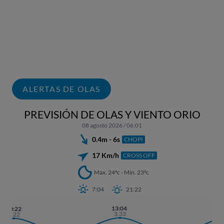
ALERTAS DE OLAS
PREVISIÓN DE OLAS Y VIENTO ORIO
08 agosto 2026 / 06:01
0.4m - 6s
CHOPI
17 Km/h
CROSS OFF
Max. 24ºc - Min. 23ºc
7:04
21:22
13:04
01
00:22
3.33
3
3.22