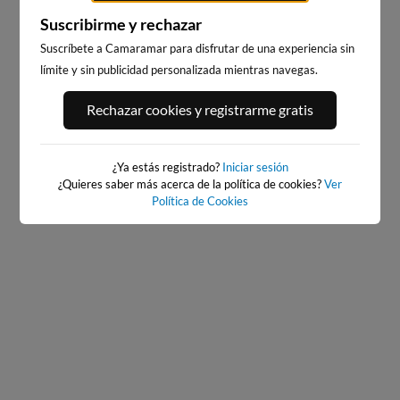
Suscribirme y rechazar
GETARIA
Suscríbete a Camaramar para disfrutar de una experiencia sin
ZARAUTZ
6km · Getaria
límite y sin publicidad personalizada mientras navegas.
3km · Zarautz
0.0 m
CHOPI
0.6 m
CHOPI
Rechazar cookies y registrarme gratis
¿Ya estás registrado?
Iniciar sesión
¿Quieres saber más acerca de la política de cookies?
Ver
Política de Cookies