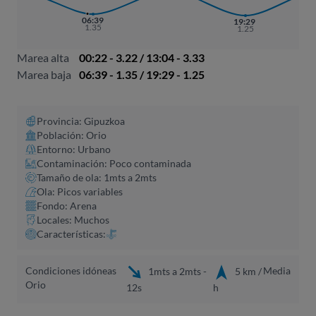
06:39
19:29
1.35
1.25
Marea alta
00:22 - 3.22 / 13:04 - 3.33
Marea baja
06:39 - 1.35 / 19:29 - 1.25
Provincia: Gipuzkoa
Población: Orio
Entorno: Urbano
Contaminación: Poco contaminada
Tamaño de ola: 1mts a 2mts
Ola: Picos variables
Fondo: Arena
Locales: Muchos
Características:
Condiciones idóneas
Media
1mts a 2mts -
5 km /
Orio
12s
h