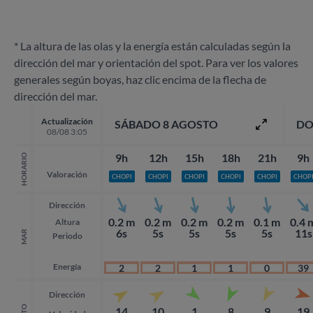
* La altura de las olas y la energía están calculadas según la
dirección del mar y orientación del spot. Para ver los valores
generales según boyas, haz clic encima de la flecha de
dirección del mar.
Actualización
SÁBADO 8 AGOSTO
DO
08/08 3:05
9h
12h
15h
18h
21h
9h
HORARIO
Valoración
CHOPI
CHOPI
CHOPI
CHOPI
CHOPI
CHOP
Dirección
0.2 m
0.2 m
0.2 m
0.2 m
0.1 m
0.4 
Altura
6s
5s
5s
5s
5s
11s
MAR
Periodo
Energía
2
2
1
1
0
39
Dirección
14
10
1
8
9
19