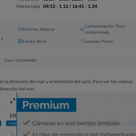
Marea baja
04:12 - 1.12 / 16:41 - 1.24
Contaminación: Poco
Entorno: Natural
contaminada
 y
Fondo: Roca
Locales: Pocos
Subiendo
5 km / h
ún la dirección del mar y orientación del spot. Para ver los valores
dirección del mar.
VIERNES 7 AGOSTO
SÁB
21h
9h
12h
15h
18h
21h
9h
CHOPI
CHOPI
CHOPI
CHOPI
CHOPI
CHOPI
CHOPI