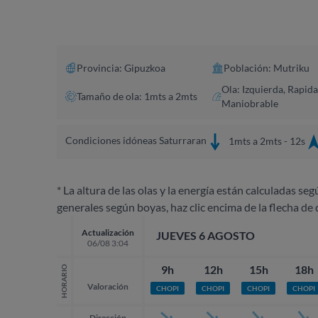
Provincia: Gipuzkoa
Población: Mutriku
Ola: Izquierda, Rapida
Tamaño de ola: 1mts a 2mts
Maniobrable
Condiciones idóneas Saturraran
1mts a 2mts - 12s
* La altura de las olas y la energía están calculadas seg
generales según boyas, haz clic encima de la flecha de 
Actualización
JUEVES 6 AGOSTO
06/08 3:04
9h
12h
15h
18h
HORARIO
Valoración
CHOPI
CHOPI
CHOPI
CHOPI
Dirección