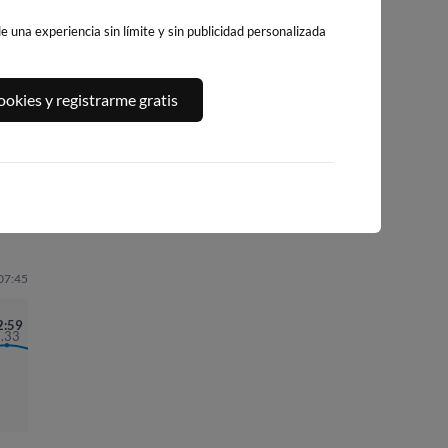
 una experiencia sin límite y sin publicidad personalizada
PLAYA DE LA
PLAYA DE
ORIO
okies y registrarme gratis
CONCHA
ONDARRETA
23km · Orio
34km · Donostia
33km · Donostia
0.5 m
CHOPI
0.3 m
0.3 m
CHOPI
CHOPI
 07:45
2:59
3.33
05:18
1.28