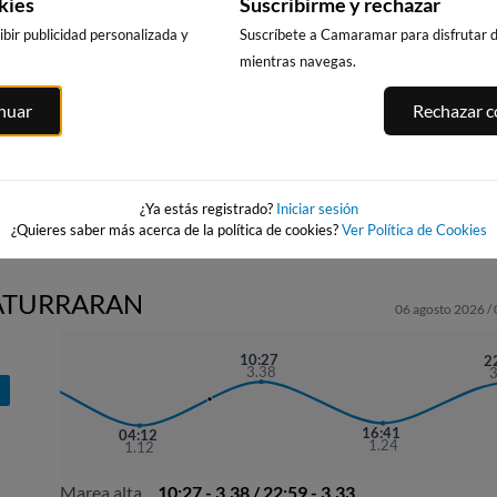
kies
Suscribirme y rechazar
bir publicidad personalizada y
Suscríbete a Camaramar para disfrutar de
mientras navegas.
GETARIA
ZUMAIA SAN
ZARAUTZ
 DEBA
inuar
Rechazar co
17km · Getaria
TELMO
20km · Zarautz
0.0 m
12km
CHOPI
0.8 m
CHOPI
0.7 m
CHOPI
¿Ya estás registrado?
Iniciar sesión
¿Quieres saber más acerca de la política de cookies?
Ver Política de Cookies
SATURRARAN
06 agosto 2026 /
21:54
10:27
2
3.53
3.38
N
16:41
04:12
1.24
1.12
Marea alta
10:27 - 3.38 / 22:59 - 3.33