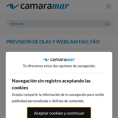
PREVISIÓN DE OLAS Y WEBCAM FAO, FÃO
WEBCAM
PREVISIÓN
METEOROLOGÍA
MAREAS
WEBCAM FAO, FÃO
Te ofrecemos estas dos opciones de navegación:
Navegación sin registro aceptando las
cookies
WEBCAMS CERCANAS
Acepta compartir la información de tu navegación para recibir
publicidad personalizada y disfruta de contenido.
Aceptar cookies y continuar