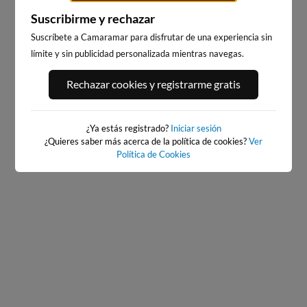
Suscribirme y rechazar
BAIONA_SANTA_MARTA
Suscríbete a Camaramar para disfrutar de una experiencia sin
BAIONA
65km · Baiona
límite y sin publicidad personalizada mientras navegas.
65km · Baiona
0.1 m
CHOPI
0.1 m
CHOPI
Rechazar cookies y registrarme gratis
¿Ya estás registrado?
Iniciar sesión
¿Quieres saber más acerca de la política de cookies?
Ver
Política de Cookies