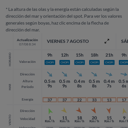
* La altura de las olas y la energía están calculadas según la
dirección del mar y orientación del spot. Para ver los valores
generales según boyas, haz clic encima de la flecha de
dirección del mar.
Actualización
VIERNES 7 AGOSTO
SÁ
07/08 8:34
9h
12h
15h
18h
21h
9h
HORARIO
Valoración
CHOPI
CHOPI
CHOPI
CHOPI
CHOPI
CHOP
Dirección
0.5 m
0.5 m
0.4 m
0.5 m
0.4 m
0.5 
Altura
9s
9s
8s
8s
7s
6s
MAR
Periodo
Energía
37
37
22
33
13
17
Dirección
VIENTO
1
11
18
20
15
9
Velocidad
Km / h
Km / h
Km / h
Km / h
Km / h
Km / 
Valoración
CROSS
CROSS ON
CROSS ON
CROSS ON
CROSS
CROSS