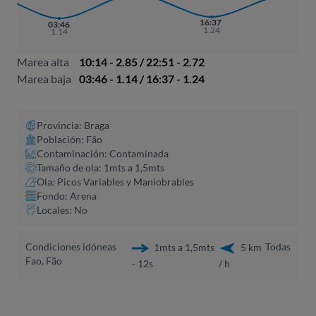
16:37
03:46
1.24
1.14
Marea alta
10:14 - 2.85 / 22:51 - 2.72
Marea baja
03:46 - 1.14 / 16:37 - 1.24
Provincia: Braga
Población: Fão
Contaminación: Contaminada
Tamaño de ola: 1mts a 1,5mts
Ola: Picos Variables y Maniobrables
Fondo: Arena
Locales: No
Condiciones idóneas
Todas
1mts a 1,5mts
5 km
Fao, Fão
- 12s
/ h