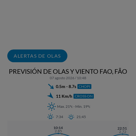
ALERTAS DE OLAS
PREVISIÓN DE OLAS Y VIENTO FAO, FÃO
07 agosto 2026 / 10:48
0.5m - 8.7s
CHOPI
11 Km/h
CROSS ON
Max. 21ºc - Min. 19ºc
7:34
21:45
10:14
22:51
2.85
2.72