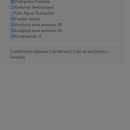
Población: Felanitx
Entorno: Semiurbano
Ola: Aguas Tranquilas
Fondo: Arena
Anchura zona arenosa: 20
Longitud zona arenosa: 20
Orientación: S
Condiciones idóneas Cala Serena ( Caló de ses Dones ),
Felanitx