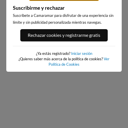
Suscribirme y rechazar
Suscríbete a Camaramar para disfrutar de una experiencia sin
límite y sin publicidad personalizada mientras navegas.
PORT ANDRATX
PLAYA DE SITGES
Rechazar cookies y registrarme gratis
76km · Andratx
240km · Sitges
0.0 m
CHOPI
¿Ya estás registrado?
Iniciar sesión
¿Quieres saber más acerca de la política de cookies?
Ver
Política de Cookies