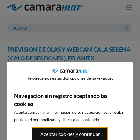
PREVISIÓN DE OLAS Y WEBCAM CALA SERENA
( CALÓ DE SES DONES ), FELANITX
WEBCAM
PREVISIÓN
METEOROLOGÍA
MAREAS
Te ofrecemos estas dos opciones de navegación:
WEBCAM CALA SERENA ( CALÓ
DE SES DONES ), FELANITX
Navegación sin registro aceptando las
cookies
Acepta compartir la información de tu navegación para recibir
publicidad personalizada y disfruta de contenido.
WEBCAMS CERCANAS
Aceptar cookies y continuar