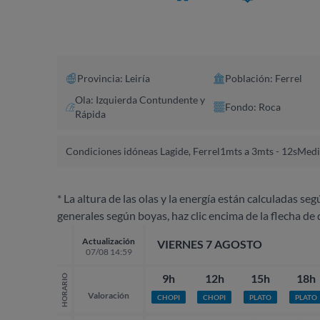
Provincia: Leiría
Población: Ferrel
Ola: Izquierda Contundente y
Fondo: Roca
Rápida
Condiciones idóneas Lagide, Ferrel
1mts a 3mts - 12s
Medi
* La altura de las olas y la energía están calculadas seg
generales según boyas, haz clic encima de la flecha de 
Actualización
VIERNES 7 AGOSTO
07/08 14:59
9h
12h
15h
18h
HORARIO
Valoración
CHOPI
CHOPI
PLATO
PLATO