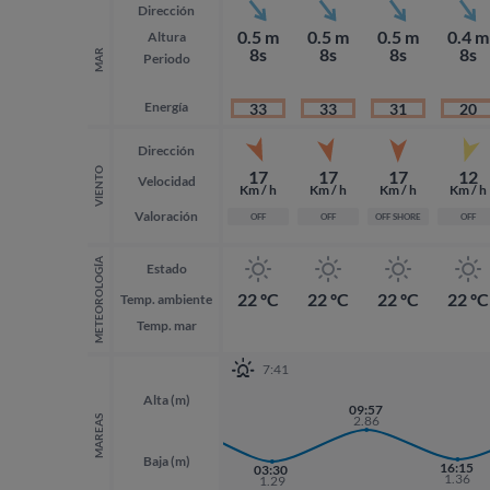
Dirección
0.5 m
0.5 m
0.5 m
0.4 m
Altura
8s
8s
8s
8s
MAR
Periodo
Energía
33
33
31
20
Dirección
VIENTO
17
17
17
12
Velocidad
Km / h
Km / h
Km / h
Km / h
Valoración
OFF
OFF
OFF SHORE
OFF
METEOROLOGÍA
Estado
22 ºC
22 ºC
22 ºC
22 ºC
Temp. ambiente
Temp. mar
7:41
Alta (m)
21:13
09:57
2.89
2.86
MAREAS
Baja (m)
16:15
03:30
1.36
1.29