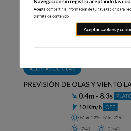
Navegación sin registro aceptando las coo
Acepta compartir la información de tu navegación para reci
disfruta de contenido.
BAIONA_SANTA_MARTA
BAIONA
PLAYA DE P
Aceptar cookies y cont
308km · Baiona
308km · Baiona
312km · Nigr
0.1 m
CHOPI
0.1 m
0.1 m
CHOPI
CHOPI
ALERTAS DE OLAS
PREVISIÓN DE OLAS Y VIENTO L
0.4m - 8.3s
PLAT
21
2
10 Km/h
OFF
Max. 22ºc - Min. 22ºc
7:41
21:43