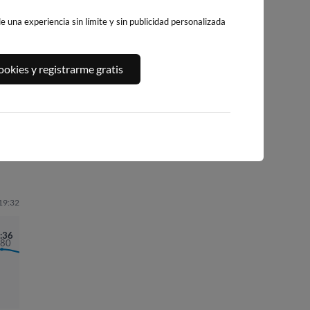
 una experiencia sin límite y sin publicidad personalizada
WEBCAM PLAYA
PLAYA DE AGRELO
PLAYA DE AGUE
okies y registrarme gratis
DE MENDUIÑA
332km · Bueu
338km · Marin
(RÍA DE ALDAN)
0.0 m
0.0 m
CHOPI
CHOPI
328km · Menduiña
0.0 m
CHOPI
 19:32
:36
.80
04:53
1.34