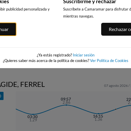
kies
Suscribirme y rechazar
bir publicidad personalizada y
Suscríbete a Camaramar para disfrutar de
mientras navegas.
PLAYA DE PATOS -
PLAYA DE
PUERTO DE
ATOS
inuar
Rechazar co
WAIRA
RODEIRA
CANGAS
án
(CANGAS DO
312km · Nigrán
325km · Cangas
MORRAZO)
0.1 m
0.0 m
CHOPI
CHOPI
325km · Cangas
0.0 m
CHOPI
¿Ya estás registrado?
Iniciar sesión
¿Quieres saber más acerca de la política de cookies?
Ver Política de Cookies
AGIDE, FERREL
07 agosto 2026 /
O
:13
09:57
22
.89
2.86
2
16:15
03:30
1.36
1.29