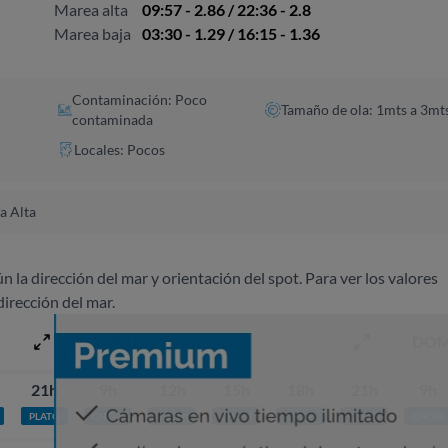
Marea alta
09:57 - 2.86 / 22:36 - 2.8
Marea baja
03:30 - 1.29 / 16:15 - 1.36
Contaminación: Poco
Tamaño de ola: 1mts a 3mt
contaminada
Locales: Pocos
a Alta
ún la dirección del mar y orientación del spot. Para ver los valores
dirección del mar.
SÁBADO 8 AGOSTO
DOM
21h
9h
12h
15h
18h
21h
9h
PLATO
CHOPI
CHOPI
CHOPI
CHOPI
CHOPI
CHOPI