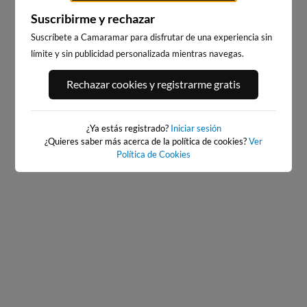
Suscribirme y rechazar
Suscríbete a Camaramar para disfrutar de una experiencia sin
límite y sin publicidad personalizada mientras navegas.
PORT ANDRATX
PLAYA DE SITGES
Rechazar cookies y registrarme gratis
33km · Andratx
215km · Sitges
0.0 m
CHOPI
¿Ya estás registrado?
Iniciar sesión
¿Quieres saber más acerca de la política de cookies?
Ver
Política de Cookies