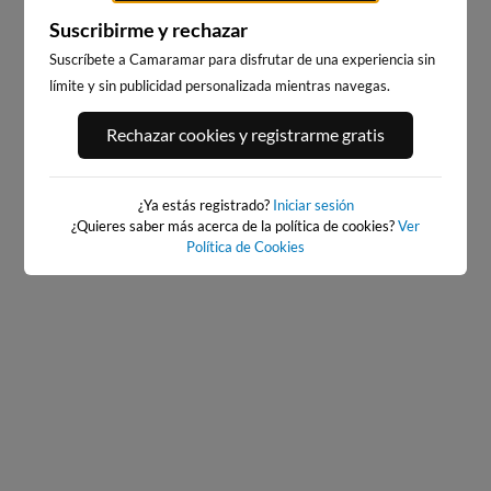
Suscribirme y rechazar
Suscríbete a Camaramar para disfrutar de una experiencia sin
límite y sin publicidad personalizada mientras navegas.
PORT ANDRATX
PLAYA DE SITGES
Rechazar cookies y registrarme gratis
31km · Andratx
209km · Sitges
0.1 m
CHOPI
¿Ya estás registrado?
Iniciar sesión
¿Quieres saber más acerca de la política de cookies?
Ver
Política de Cookies