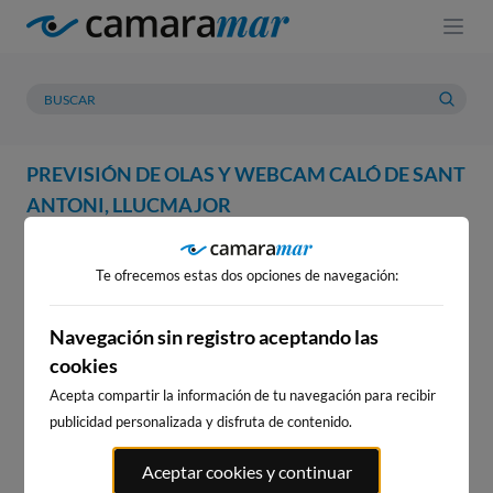
PREVISIÓN DE OLAS Y WEBCAM CALÓ DE SANT
ANTONI, LLUCMAJOR
WEBCAM
PREVISIÓN
METEOROLOGÍA
MAREAS
Te ofrecemos estas dos opciones de navegación:
WEBCAM CALÓ DE SANT
ANTONI, LLUCMAJOR
Navegación sin registro aceptando las
cookies
Acepta compartir la información de tu navegación para recibir
publicidad personalizada y disfruta de contenido.
WEBCAMS CERCANAS
Aceptar cookies y continuar