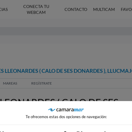
CONECTA TU
CIAS
CONTACTO
MULTICAM
FAVO
WEBCAM
S LLEONARDES ( CALO DE SES DONARDES ), LLUCMA
MAREAS
REGÍSTRATE
LEONARDES ( CALO DE SES
OR
Te ofrecemos estas dos opciones de navegación: