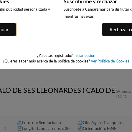
kies
Suscribirme y rechazar
bir publicidad personalizada y
Suscríbete a Camaramar para disfrutar de
mientras navegas.
inuar
Rechazar co
CALA DELS
MA,
PLATJA LLARGA,
PLAYA DEL FO
LLENGUADETS,
SALOU
221km · Vinarós
SALOU
u
221km · Salou
0.0 m
CHOPI
221km · Salou
0.0 m
CHOPI
¿Ya estás registrado?
Iniciar sesión
0.0 m
CHOPI
¿Quieres saber más acerca de la política de cookies?
Ver Política de Cookies
ALÓ DE SES LLEONARDES ( CALO DE
09 agosto
/ 13:41
Entorno: Semiurbano
Ola: Aguas Tranquilas
a: 4
Longitud zona arenosa: 30
Orientación: E-NE