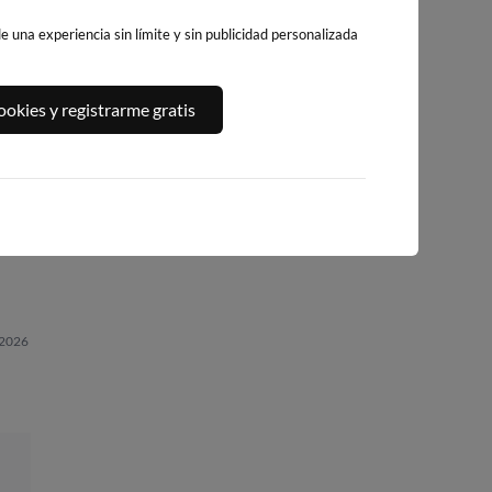
 una experiencia sin límite y sin publicidad personalizada
okies y registrarme gratis
PLAYA DE
PLAYA DE LA
PLATJA DE
RTI
BENICARLÓ
PEÑÍSCOLA
LLEVANT - ELS
PILONS
222km · Benicarló
222km · Peñíscola
223km · Salou
0.0 m
0.0 m
CHOPI
CHOPI
0.0 m
CHOPI
 2026