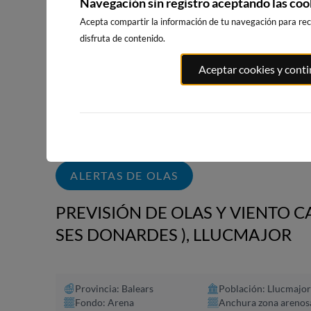
Navegación sin registro aceptando las coo
WEBCAMS CERCANAS
Acepta compartir la información de tu navegación para reci
disfruta de contenido.
Aceptar cookies y cont
PUNTA PRI
PORT ANDRATX
PLAYA DE SITGES
SALOU
31km · Andratx
210km · Sitges
220km · Salo
0.0 m
CHOPI
0.0 m
CHOPI
ALERTAS DE OLAS
PREVISIÓN DE OLAS Y VIENTO C
SES DONARDES ), LLUCMAJOR
Provincia: Balears
Población: Llucmajor
Fondo: Arena
Anchura zona arenos