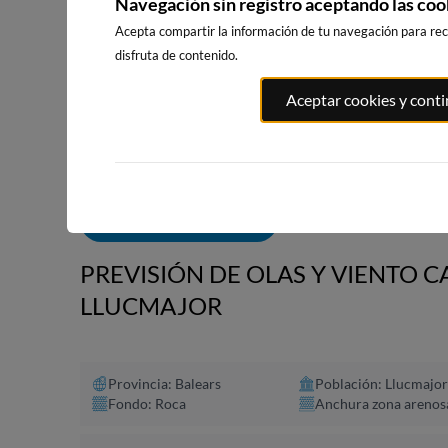
Navegación sin registro aceptando las coo
Acepta compartir la información de tu navegación para reci
disfruta de contenido.
PUNTA PRI
PORT ANDRATX
PLAYA DE SITGES
Aceptar cookies y cont
SALOU
30km · Andratx
210km · Sitges
220km · Salo
0.1 m
CHOPI
0.1 m
CHOPI
ALERTAS DE OLAS
PREVISIÓN DE OLAS Y VIENTO 
LLUCMAJOR
Provincia: Balears
Población: Llucmajor
Fondo: Roca
Anchura zona arenos