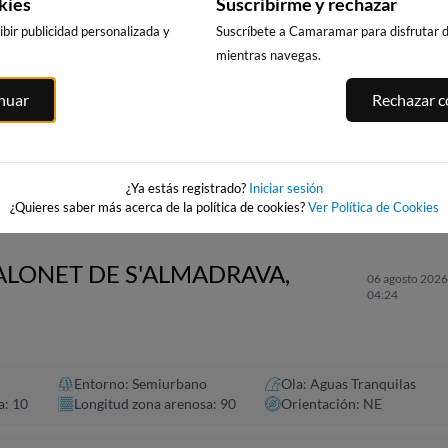
kies
Suscribirme y rechazar
bir publicidad personalizada y
Suscríbete a Camaramar para disfrutar de
mientras navegas.
CALA DELS
MA,
PLATJA LLARGA,
PLAYA DEL FO
inuar
Rechazar co
LLENGUADETS,
SALOU
221km · Vinarós
SALOU
u
221km · Salou
0.0 m
CHOPI
221km · Salou
0.1 m
CHOPI
0.1 m
CHOPI
¿Ya estás registrado?
Iniciar sesión
¿Quieres saber más acerca de la política de cookies?
Ver Política de Cookies
CALONET DE S'ALMADRAVA,
06 agosto 2026
04:24
Entorno: Semiurbano
Ola: Aguas Tranquilas
a: 10
Longitud zona arenosa: 90
Orientación: NE