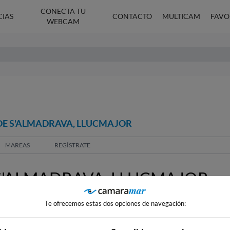
CONECTA TU
CIAS
CONTACTO
MULTICAM
FAVO
WEBCAM
DE S'ALMADRAVA, LLUCMAJOR
MAREAS
REGÍSTRATE
'ALMADRAVA, LLUCMAJOR
Te ofrecemos estas dos opciones de navegación: