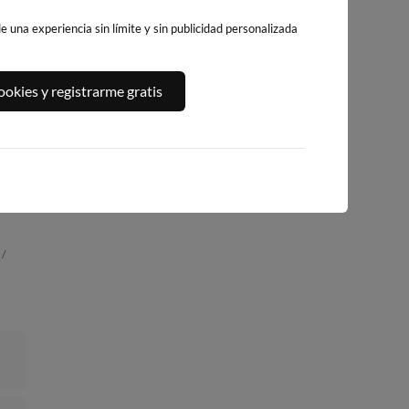
 una experiencia sin límite y sin publicidad personalizada
PLAYA DE
PLAYA DE LA
PLATJA DE
RTI
okies y registrarme gratis
BENICARLÓ
PEÑÍSCOLA
LLEVANT - ELS
PILONS
222km · Benicarló
222km · Peñíscola
223km · Salou
0.0 m
0.0 m
CHOPI
CHOPI
0.1 m
CHOPI
 /