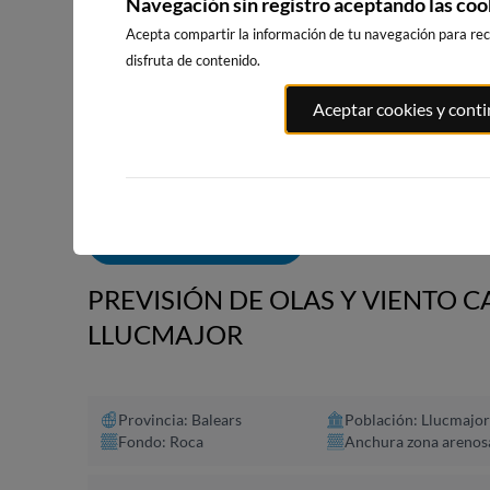
Navegación sin registro aceptando las coo
Acepta compartir la información de tu navegación para reci
disfruta de contenido.
PUNTA PRI
PORT ANDRATX
PLAYA DE SITGES
Aceptar cookies y cont
SALOU
30km · Andratx
210km · Sitges
220km · Salo
0.0 m
CHOPI
0.0 m
CHOPI
ALERTAS DE OLAS
PREVISIÓN DE OLAS Y VIENTO C
LLUCMAJOR
Provincia: Balears
Población: Llucmajor
Fondo: Roca
Anchura zona arenos