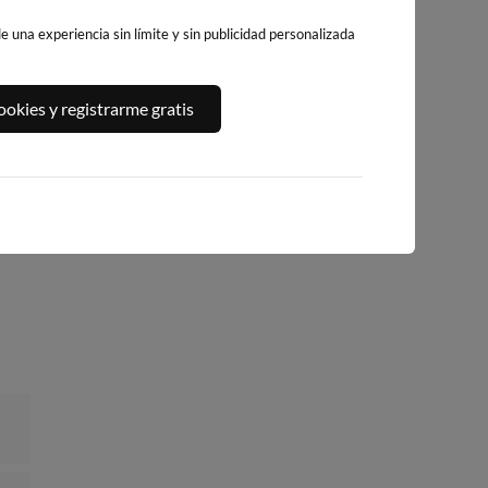
 una experiencia sin límite y sin publicidad personalizada
A,
PLAYA DE
PLAYA DE LA
PLATJA DE
okies y registrarme gratis
BENICARLÓ
PEÑÍSCOLA
LLEVANT - ELS
PILONS
222km · Benicarló
222km · Peñíscola
223km · Salou
0.1 m
0.1 m
CHOPI
CHOPI
0.0 m
CHOPI