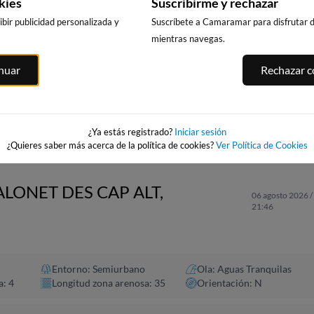
kies
Suscribirme y rechazar
bir publicidad personalizada y
Suscríbete a Camaramar para disfrutar de
mientras navegas.
MA,
CALA DELS
PLATJA LLARG
PLAYA DEL FORTI
inuar
Rechazar co
LLENGUADETS,
SALOU
221km · Vinarós
SALOU
u
221km · Salou
0.1 m
CHOPI
221km · Salou
0.0 m
CHOPI
0.0 m
CHOPI
¿Ya estás registrado?
Iniciar sesión
¿Quieres saber más acerca de la política de cookies?
Ver Política de Cookies
ALONET DES CAP ALT,
06 agosto 2026 /
21:46
Entorno: Semiurbano
Ola: Aguas Tranquilas
a: 4
Longitud zona arenosa: 35
Orientación: N