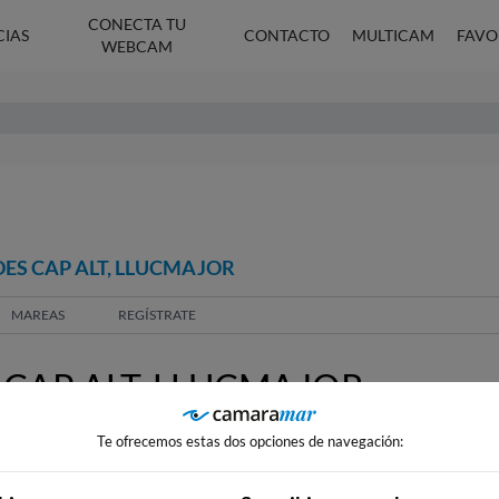
CONECTA TU
CIAS
CONTACTO
MULTICAM
FAVO
WEBCAM
ES CAP ALT, LLUCMAJOR
MAREAS
REGÍSTRATE
CAP ALT, LLUCMAJOR
Te ofrecemos estas dos opciones de navegación: