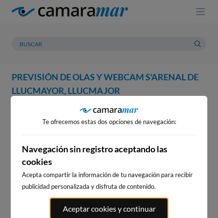
PREVISIÓN DE OLAS Y WEBCAM S'ARENAL DE
LLUCMAYOR, LLUCMAJOR
WEBCAM
PREVISIÓN
METEOROLOGÍA
MAREAS
Te ofrecemos estas dos opciones de navegación:
WEBCAM S'ARENAL DE
LLUCMAYOR, LLUCMAJOR
Navegación sin registro aceptando las
cookies
Acepta compartir la información de tu navegación para recibir
publicidad personalizada y disfruta de contenido.
WEBCAMS CERCANAS
Aceptar cookies y continuar