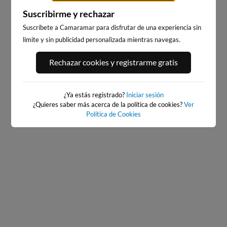
Suscribirme y rechazar
Suscríbete a Camaramar para disfrutar de una experiencia sin
límite y sin publicidad personalizada mientras navegas.
PUNTA PRIMA, SALOU
PLAYA DE SITGES
Rechazar cookies y registrarme gratis
220km · Salou
209km · Sitges
0.1 m
0.1 m
CHOPI
CHOPI
¿Ya estás registrado?
Iniciar sesión
¿Quieres saber más acerca de la política de cookies?
Ver
Política de Cookies