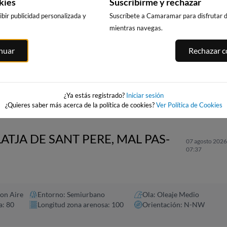
kies
Suscribirme y rechazar
bir publicidad personalizada y
Suscríbete a Camaramar para disfrutar de
mientras navegas.
CALA DELS
PUNTA PRIMA,
PLATJA LLARG
inuar
Rechazar co
LLENGUADETS,
SALOU
SALOU
SALOU
asnou
214km · Salou
214km · Salou
214km · Salou
0.0 m
0.0 m
CHOPI
CHOPI
0.0 m
CHOPI
¿Ya estás registrado?
Iniciar sesión
¿Quieres saber más acerca de la política de cookies?
Ver Política de Cookies
ATJA DE SANT PERE, MAL PAS-
07 agosto 2026
07:37
on Aire
Entorno: Semiurbano
Ola: Oleaje Medio
a: 80
Longitud zona arenosa: 100
Orientación: N-NW