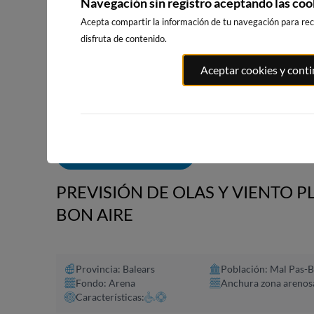
Navegación sin registro aceptando las coo
Acepta compartir la información de tu navegación para reci
disfruta de contenido.
PLAYA EL
PORT ANDRATX
PLAYA DE SITGES
Aceptar cookies y cont
MASNOU
73km · Andratx
189km · Sitges
192km · El M
0.0 m
CHOPI
0.0 m
CHOPI
ALERTAS DE OLAS
PREVISIÓN DE OLAS Y VIENTO PL
BON AIRE
Provincia: Balears
Población: Mal Pas-B
Fondo: Arena
Anchura zona arenos
Características: