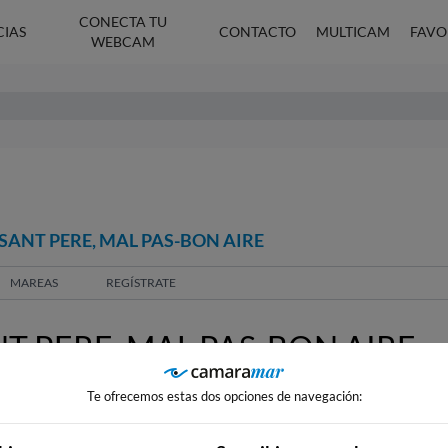
CONECTA TU
CIAS
CONTACTO
MULTICAM
FAVO
WEBCAM
SANT PERE, MAL PAS-BON AIRE
MAREAS
REGÍSTRATE
T PERE, MAL PAS-BON AIRE
Te ofrecemos estas dos opciones de navegación: