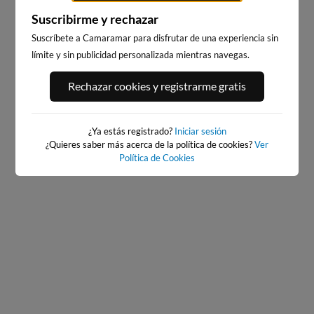
Suscribirme y rechazar
Suscríbete a Camaramar para disfrutar de una experiencia sin
límite y sin publicidad personalizada mientras navegas.
PORT ANDRATX
PLAYA DE SITGES
Rechazar cookies y registrarme gratis
78km · Andratx
230km · Sitges
0.1 m
CHOPI
¿Ya estás registrado?
Iniciar sesión
¿Quieres saber más acerca de la política de cookies?
Ver
Política de Cookies