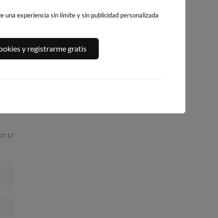
 una experiencia sin límite y sin publicidad personalizada
A,
PLAYA DEL
PLATJA DE
PLAYA DEL FORT
okies y registrarme gratis
ALGUER
LLEVANT - ELS
263km · Vinarós
262km · Ametlla de
PILONS
Mar
0.1 m
CHOPI
253km · Salou
0.1 m
CHOPI
0.0 m
CHOPI
 07:17