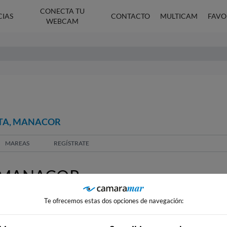
CONECTA TU
CIAS
CONTACTO
MULTICAM
FAVO
WEBCAM
OTA, MANACOR
MAREAS
REGÍSTRATE
, MANACOR
Te ofrecemos estas dos opciones de navegación: