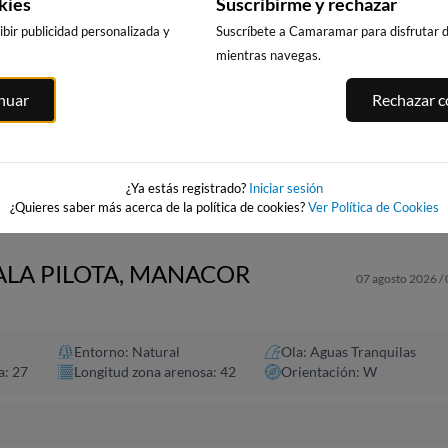
kies
Suscribirme y rechazar
bir publicidad personalizada y
Suscríbete a Camaramar para disfrutar de
mientras navegas.
PUNTA PRIMA,
CALA DELS
PLATJA LLARG
inuar
Rechazar co
SALOU
LLENGUADETS,
SALOU
SALOU
251km · Salou
252km · Salou
asnou
251km · Salou
0.0 m
0.0 m
CHOPI
CHOPI
0.0 m
CHOPI
¿Ya estás registrado?
Iniciar sesión
¿Quieres saber más acerca de la política de cookies?
Ver Política de Cookies
CALA PILOTA, MANACOR
07 agosto 2026 /
Entorno: Natural
Ola: Aguas Tranquilas
a: 27
Longitud zona arenosa: 42
Orientación: W