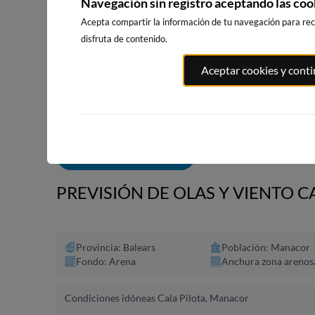
Navegación sin registro aceptando las coo
Acepta compartir la información de tu navegación para reci
disfruta de contenido.
PLAYA EL
PORT ANDRATX
PLAYA DE SITGES
Aceptar cookies y cont
MASNOU
77km · Andratx
231km · Sitges
236km · El M
0.0 m
CHOPI
0.0 m
CHOPI
ALERTAS DE OLAS
PREVISIÓN DE OLAS Y VIENTO 
Provincia: Balears
Población: Manacor
Fondo: Arena
Anchura zona arenos
Condiciones idóneas Cala Pilota, Manacor