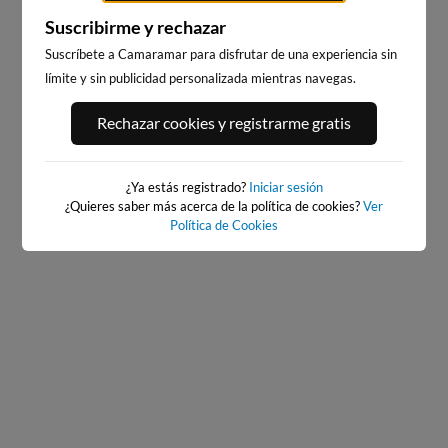
Suscribirme y rechazar
Suscríbete a Camaramar para disfrutar de una experiencia sin
límite y sin publicidad personalizada mientras navegas.
PORT ANDRATX
PLAYA DE SITGES
Rechazar cookies y registrarme gratis
77km · Andratx
234km · Sitges
0.0 m
CHOPI
¿Ya estás registrado?
Iniciar sesión
¿Quieres saber más acerca de la política de cookies?
Ver
Política de Cookies