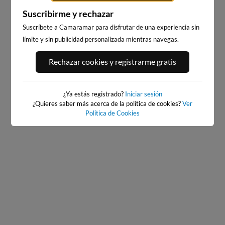
Suscribirme y rechazar
Suscríbete a Camaramar para disfrutar de una experiencia sin
límite y sin publicidad personalizada mientras navegas.
PORT ANDRATX
PLAYA DE SITGES
Rechazar cookies y registrarme gratis
77km · Andratx
231km · Sitges
0.0 m
CHOPI
¿Ya estás registrado?
Iniciar sesión
¿Quieres saber más acerca de la política de cookies?
Ver
Política de Cookies