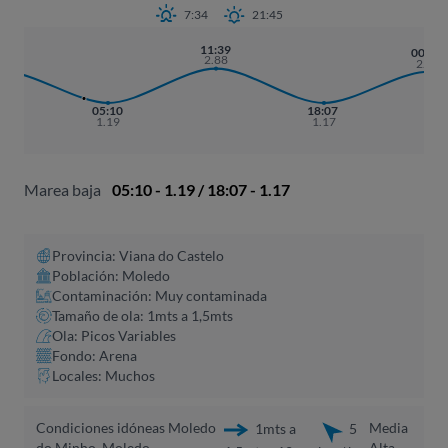
7:34
21:45
11:39
:51
00:21
2.88
.72
2.76
05:10
18:07
1.19
1.17
Marea baja
05:10 - 1.19 / 18:07 - 1.17
Provincia: Viana do Castelo
Población: Moledo
Contaminación: Muy contaminada
Tamaño de ola: 1mts a 1,5mts
Ola: Picos Variables
Fondo: Arena
Locales: Muchos
Condiciones idóneas Moledo
Media
1mts a
5
do Minho, Moledo
Alta