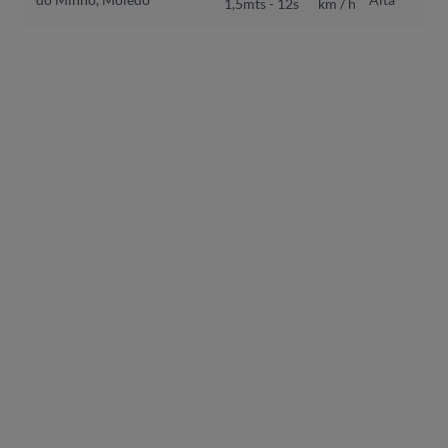
1,5mts - 12s
km / h