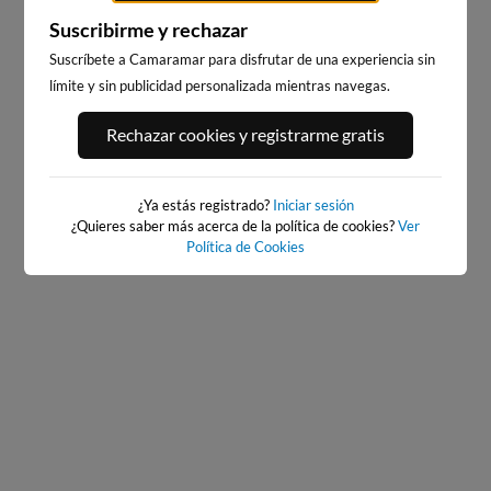
Suscribirme y rechazar
Suscríbete a Camaramar para disfrutar de una experiencia sin
límite y sin publicidad personalizada mientras navegas.
BAIONA_SANTA_MARTA
BAIONA
Rechazar cookies y registrarme gratis
30km · Baiona
30km · Baiona
0.1 m
CHOPI
0.1 m
CHOPI
¿Ya estás registrado?
Iniciar sesión
¿Quieres saber más acerca de la política de cookies?
Ver
Política de Cookies