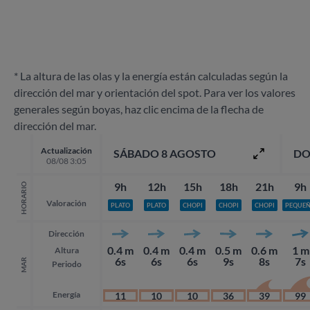
* La altura de las olas y la energía están calculadas según la
dirección del mar y orientación del spot. Para ver los valores
generales según boyas, haz clic encima de la flecha de
dirección del mar.
Actualización
SÁBADO 8 AGOSTO
DO
08/08 3:05
9h
12h
15h
18h
21h
9h
HORARIO
Valoración
PLATO
PLATO
CHOPI
CHOPI
CHOPI
PEQUE
Dirección
0.4 m
0.4 m
0.4 m
0.5 m
0.6 m
1 m
Altura
6s
6s
6s
9s
8s
7s
MAR
Periodo
Energía
11
10
10
36
39
99