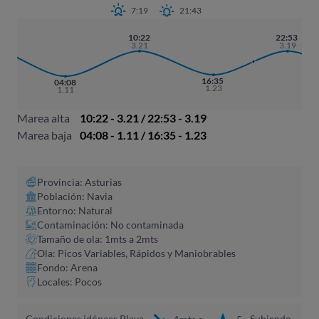
7:19
21:43
10:22
22:53
3.21
3.19
16:35
04:08
1.23
1.11
Marea alta
10:22 - 3.21 / 22:53 - 3.19
Marea baja
04:08 - 1.11 / 16:35 - 1.23
Provincia: Asturias
Población: Navia
Entorno: Natural
Contaminación: No contaminada
Tamaño de ola: 1mts a 2mts
Ola: Picos Variables, Rápidos y Maniobrables
Fondo: Arena
Locales: Pocos
Condiciones idóneas Playa
Subiendo,