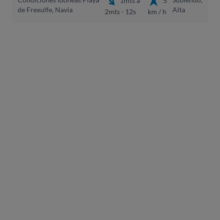
1mts a
5
de Frexulfe, Navia
Alta
2mts - 12s
km / h