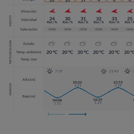
Dirección
VIENTO
24
30
31
32
33
25
Velocidad
Km / h
Km / h
Km / h
Km / h
Km / h
Km / 
Valoración
CROSS
CROSS
CROSS
CROSS
CROSS
CROSS
METEOROLOGÍA
Estado
20 ºC
20 ºC
20 ºC
20 ºC
20 ºC
20 º
Temp. ambiente
Temp. mar
7:19
21:43
Alta (m)
21:49
10:22
22:53
22:53
3.39
3.21
3.19
3.19
MAREAS
Baja (m)
16:35
04:08
1.23
1.11