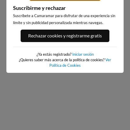
Suscribirme y rechazar
Suscríbete a Camaramar para disfrutar de una experiencia sin
límite y sin publicidad personalizada mientras navegas.
ILLA PACHA
RIBADEO
Rechazar cookies y registrarme gratis
30km · Ribadeo
30km · Ribadeo
0.0 m
0.0 m
CHOPI
CHOPI
¿Ya estás registrado?
Iniciar sesión
¿Quieres saber más acerca de la política de cookies?
Ver
Política de Cookies