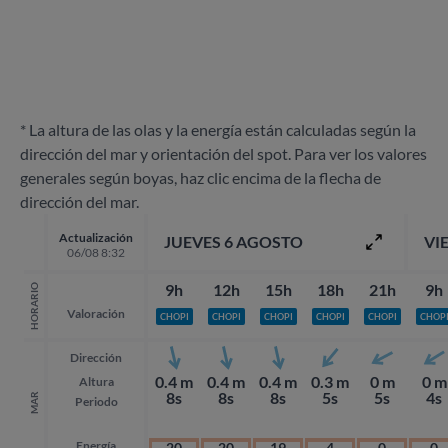
* La altura de las olas y la energía están calculadas según la
dirección del mar y orientación del spot. Para ver los valores
generales según boyas, haz clic encima de la flecha de
dirección del mar.
Actualización
JUEVES 6 AGOSTO
VI
06/08 8:32
9h
12h
15h
18h
21h
9h
HORARIO
Valoración
CHOPI
CHOPI
CHOPI
CHOPI
CHOPI
CHOP
Dirección
0.4 m
0.4 m
0.4 m
0.3 m
0 m
0 m
Altura
8s
8s
8s
5s
5s
4s
MAR
Periodo
Energía
20
20
19
4
0
0