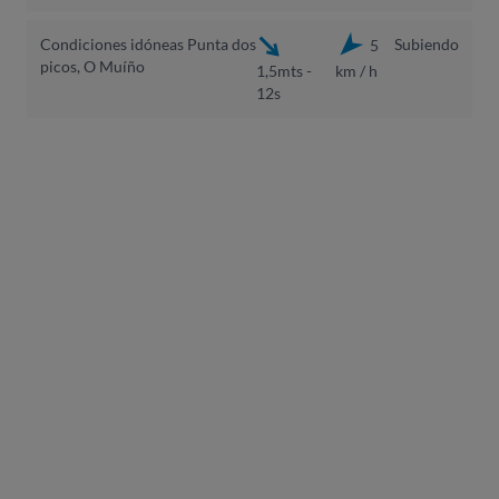
Condiciones idóneas Punta dos
Subiendo
5
picos, O Muíño
1,5mts -
km / h
12s