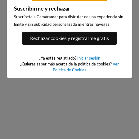
Suscribirme y rechazar
Suscríbete a Camaramar para disfrutar de una experiencia sin
límite y sin publicidad personalizada mientras navegas.
BAIONA_SANTA_MARTA
BAIONA
Rechazar cookies y registrarme gratis
27km · Baiona
27km · Baiona
0.1 m
CHOPI
0.1 m
CHOPI
¿Ya estás registrado?
Iniciar sesión
¿Quieres saber más acerca de la política de cookies?
Ver
Política de Cookies