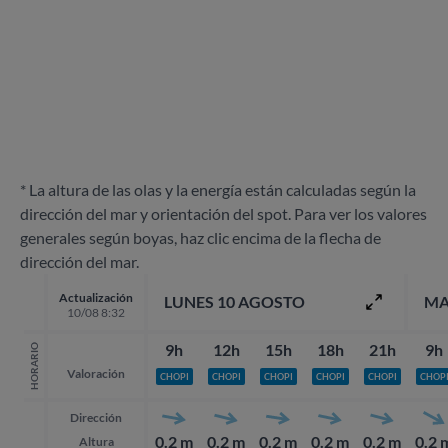
* La altura de las olas y la energía están calculadas según la
dirección del mar y orientación del spot. Para ver los valores
generales según boyas, haz clic encima de la flecha de
dirección del mar.
Actualización
LUNES 10 AGOSTO
MA
10/08 8:32
9h
12h
15h
18h
21h
9h
HORARIO
Valoración
CHOPI
CHOPI
CHOPI
CHOPI
CHOPI
CHOP
Dirección
0.2 m
0.2 m
0.2 m
0.2 m
0.2 m
0.2 
Altura