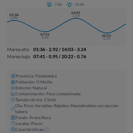
7:36
21:43
14:03
01:36
3.24
2.92
07:41
20:22
0.95
0.76
Marea alta
01:36 - 2.92 / 14:03 - 3.24
Marea baja
07:41 - 0.95 / 20:22 - 0.76
Provincia: Pontevedra
Población: O Muíño
Entorno: Natural
Contaminación: Poco contaminada
Tamaño de ola: 1,5mts
Ola: Picos Variables, Rápidos, Maniobrables con sección
tubera
Fondo: Arena Roca
Locales: Pocos
Características: