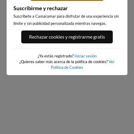
Suscribirme y rechazar
Suscríbete a Camaramar para disfrutar de una experiencia sin
límite y sin publicidad personalizada mientras navegas.
PORT ANDRATX
PLAYA DE SITGES
Rechazar cookies y registrarme gratis
18km · Andratx
199km · Sitges
0.1 m
CHOPI
¿Ya estás registrado?
Iniciar sesión
¿Quieres saber más acerca de la política de cookies?
Ver
Política de Cookies