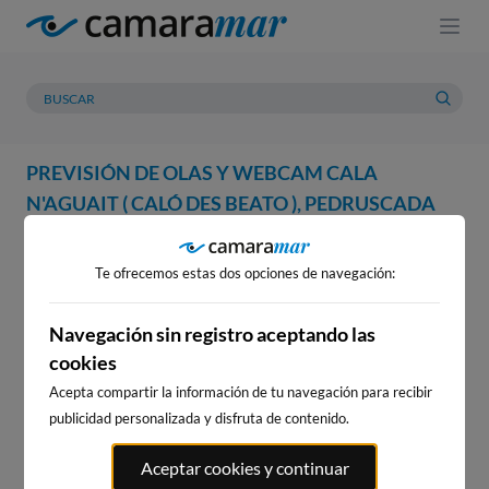
PREVISIÓN DE OLAS Y WEBCAM CALA
N'AGUAIT ( CALÓ DES BEATO ), PEDRUSCADA
WEBCAM
PREVISIÓN
METEOROLOGÍA
MAREAS
Te ofrecemos estas dos opciones de navegación:
WEBCAM CALA N'AGUAIT (
CALÓ DES BEATO ),
Navegación sin registro aceptando las
cookies
PEDRUSCADA
Acepta compartir la información de tu navegación para recibir
publicidad personalizada y disfruta de contenido.
WEBCAMS CERCANAS
Aceptar cookies y continuar