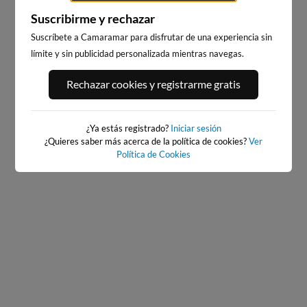
Suscribirme y rechazar
Suscríbete a Camaramar para disfrutar de una experiencia sin
límite y sin publicidad personalizada mientras navegas.
Rechazar cookies y registrarme gratis
PORT ANDRATX
PLAYA EL MASNOU
93km · Andratx
220km · El Masnou
¿Ya estás registrado?
0.0 m
Iniciar sesión
PLATO
¿Quieres saber más acerca de la política de cookies?
Ver
Política de Cookies