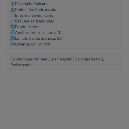
Provincia: Balears
Población: Pedruscada
Entorno: Semiurbano
Ola: Aguas Tranquilas
Fondo: Arena
Anchura zona arenosa: 10
Longitud zona arenosa: 20
Orientación: W-SW
Condiciones idóneas Cala n'Aguait ( Caló des Beato ),
Pedruscada